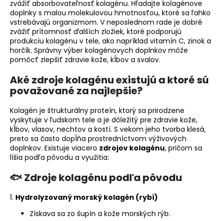
zvážiť absorbovateľnosť kolagénu. Hľadajte kolagénove
doplnky s malou molekulovou hmotnosťou, ktoré sa ľahko
vstrebávajú organizmom. V neposlednom rade je dobré
zvážiť prítomnosť ďalších zložiek, ktoré podporujú
produkciu kolagénu v tele, ako napríklad vitamín C, zinok a
horčík. Správny výber kolagénovych doplnkov môže
pomôcť zlepšiť zdravie kože, kĺbov a svalov.
Aké zdroje kolagénu existujú a ktoré sú
považované za najlepšie?
Kolagén je štrukturálny proteín, ktorý sa prirodzene
vyskytuje v ľudskom tele a je dôležitý pre zdravie kože,
kĺbov, vlasov, nechtov a kostí. S vekom jeho tvorba klesá,
preto sa často dopĺňa prostredníctvom výživových
doplnkov. Existuje viacero
zdrojov kolagénu
, pričom sa
líšia podľa pôvodu a využitia:
🐟
Zdroje kolagénu podľa pôvodu
1.
Hydrolyzovaný morský kolagén (rybí)
Získava sa zo šupín a kože morských rýb.