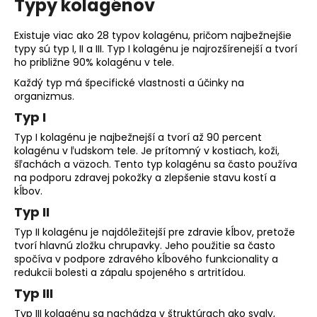
Typy kolagénov
Existuje viac ako 28 typov kolagénu, pričom najbežnejšie
typy sú typ I, II a III. Typ I kolagénu je najrozšírenejší a tvorí
ho približne 90% kolagénu v tele.
Každý typ má špecifické vlastnosti a účinky na
organizmus.
Typ I
Typ I kolagénu je najbežnejší a tvorí až 90 percent
kolagénu v ľudskom tele. Je prítomný v kostiach, koži,
šľachách a väzoch. Tento typ kolagénu sa často používa
na podporu zdravej pokožky a zlepšenie stavu kostí a
kĺbov.
Typ II
Typ II kolagénu je najdôležitejší pre zdravie kĺbov, pretože
tvorí hlavnú zložku chrupavky. Jeho použitie sa často
spočíva v podpore zdravého kĺbového funkcionality a
redukcii bolesti a zápalu spojeného s artritídou.
Typ III
Typ III kolagénu sa nachádza v štruktúrach ako svaly,