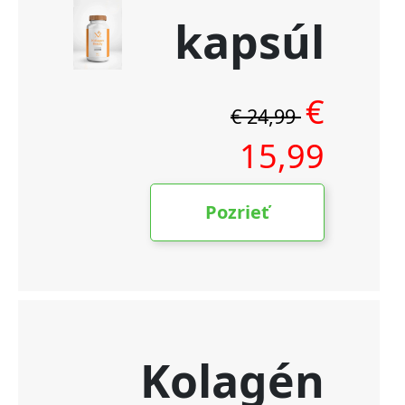
DERMOCOSMETICS
ROSACEA
–
DERMOKOZMETIČKA
KREMA
ZA
SMANJENJE
CRVENILA
I
JAČANJE
KRVNIH
ŽILA
€9,99