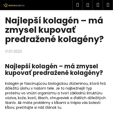
K
Preskoči
Pretraži
Košar
I
Prijava
na
o
sadržaj
Povratak
Povratak
š
Najlepší kolagén – má
a
Š
zmysel kupovať
r
t
i
predražené kolagény?
o
c
t
a
17.07.2023
r
a
Najlepší kolagén – má zmysel
ž
kupovať predražené kolagény?
i
t
Kolagén je fascinujúcou biologickou zlúčeninou, ktorá hrá
e
dôležitú úlohu v našom tele. Je to najbežnejší typ
?
proteínu vo vnútri organizmu a tvorí základnú štruktúru
väziva, kože, kostí, šliach, chrupaviek a ďalších dôležitých
tkanív. Ak máte problémy s kĺbami a trápia vás
bolesti
kĺbov
, prečítajte si náš článok
tu
.