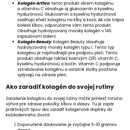
Kolagén Arthro
: tento produkt okrem kolagénu
a vitamínu C obsahuje aj glukozamín a kyselinu
hyalurónovú. Glukozamín a kyselina hyalurónová
zosilňujú efekt kolagénu na kĺby a kosti. Ak vás trápia
bolesti kĺbov, odporúčame vám tento produkt.
Obsahuje hydrolyzovaný morský kolagén v 145
kapsulovom balení.
Kolagén Beauty
: Kolagén Beauty obsahuje
hydrolyzovaný morský kolagén typu I. Tento typ
kolagénu je najvhodnejší pre podporu pleti. Tento
produkt obsahuje taktiež koenzým Q10, vitamín C,
kyselinu hyalurónovú a biotín. Vitamín C podporuje
vstrebávanie kolagénu a ostatné zložky pozitívne
vplývajú na zdravie pleti.
Ako zaradiť kolagén do svojej rutiny
Zaradenie kolagénu do svojej rutiny môže priniesť mnoho
výhod pre zdravie pokožky, kĺbov a vlasov. Tu je zopár
praktických tipov ako zaradiť kolagenové doplnky do
každodenného života:
Doporučené dávkovanie je zvyčajne 5-10 gramov