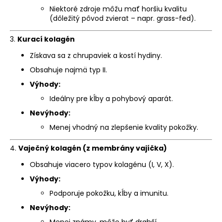
Niektoré zdroje môžu mať horšiu kvalitu
(dôležitý pôvod zvierat – napr. grass-fed).
3.
Kurací kolagén
Získava sa z chrupaviek a kostí hydiny.
Obsahuje najmä typ II.
Výhody:
Ideálny pre kĺby a pohybový aparát.
Nevýhody:
Menej vhodný na zlepšenie kvality pokožky.
4.
Vaječný kolagén (z membrány vajíčka)
Obsahuje viacero typov kolagénu (I, V, X).
Výhody:
Podporuje pokožku, kĺby a imunitu.
Nevýhody: