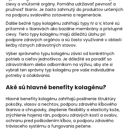
cievy a vnútorné orgány. Pomáha udržiavať pevnosť a
pružnosť tkanív. Je často zahrnutý do produktov určených
na podporu svalového zotavenia a regenerácie.
Ďalšie bežné typy kolagénu zahŕňajú typy IV a V, ktoré sú
prítomné v tkanivách ako bazálne membrány a prístupné
cievy. Tieto typy kolagénu majú dôležitú úlohu pri
podpore zdravých orgánov a sú často využívané v oblasti
liečby rôznych zdravotných stavov.
Výber správneho typu kolagénu závisí od konkrétnych
potrieb a cieľov jednotlivca. Je dôležité sa poradiť so
zdravotníkom alebo odborníkom na výživu, aby ste si
vybrali ten správny typ kolagénu pre vaše individuálne
potreby a očakávania.
Aké sú hlavné benefity kolagénu?
Hlavné benefity kolagénu zahŕňajú posilnenie štruktúry
pokožky, vlasov a nechtov, podporu zdravého kĺbového
tkaniva a chrupavky, zlepšenie
flexibility a elasticity kože
,
zrýchlenie hojenia rán, podporu
zdravých kostí
a
svalov
,
ochranu pred poškodením kĺbov, a podporu zdravého
tráviaceho systému a fungovania pečene.