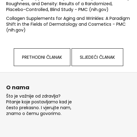
Roughness, and Density: Results of a Randomized,
Placebo-Controlled, Blind Study - PMC (nih.gov)
Collagen Supplements for Aging and Wrinkles: A Paradigm
Shift in the Fields of Dermatology and Cosmetics - PMC
(nih.gov)
PRETHODNI ČLANAK
SLJEDEĆI ČLANAK
P
o
O nama
d
Što je važnije od zdravlja?
n
Pitanje koje postavljamo kad je
o
često prekasno. I vjerujte nam,
znamo o čemu govorimo.
ž
j
e