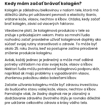
Kedy mám začať brávať kolagén?
Kolagén je základnou bielkovinou v našom tele, ktorá má
dôležitú úlohu pri udržiavaní pevnosti a elasticity tkanív,
vrátane kože, vlasov, nechtov a kĺbov. Otázka, kedy začať
brať kolagén, závisí od viacerých faktorov.
Všeobecne platí, že kolagénová produkcia v tele sa
znižuje s pribúdajúcim vekom. Preto sa mnohí ľudia
rozhodnú začať pravidelne užívať kolagénové doplnky ako
súčasť svojej rutiny starostlivosti o zdravie. To môže byť
okolo 25. roku života, keď sa postupne začína prirodzené
zníženie produkcie kolagénu.
Avšak, každý jedinec je jedinečný a môže mať odlišné
potreby vzhľadom na stav svojej kože, vlasov a kĺbov.
Niektorí ľudia môžu potrebovať kolagénovú podporu skôr,
napríklad ak majú problémy s vypadávaním vlasov,
zhoršenou pokožkou alebo bolesťami kĺbov.
Začatie užívania kolagénu môže byť zdravou investíciou
do budúceho stavu vašej kože, vlasov, nechtov a kĺbov.
Pamätajte však, že žiadny doplnok nie je zázračný a
dodržiavanie zdravého životného štýlu je rovnako dôležité
pre udržanie celkového zdravia a krásy vášho tela.