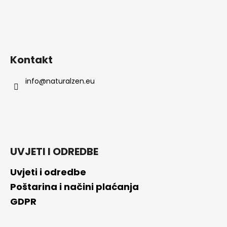
Kontakt
info
@
naturalzen.eu
UVJETI I ODREDBE
Uvjeti i odredbe
Poštarina i načini plaćanja
GDPR