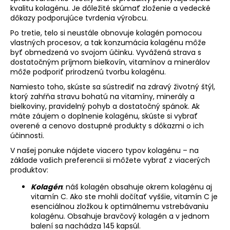
kvalitu kolagénu. Je dôležité skúmať zloženie a vedecké
dôkazy podporujúce tvrdenia výrobcu.
Po tretie, telo si neustále obnovuje kolagén pomocou
vlastných procesov, a tak konzumácia kolagénu môže
byť obmedzená vo svojom účinku. Vyvážená strava s
dostatočným príjmom bielkovín, vitamínov a minerálov
môže podporiť prirodzenú tvorbu kolagénu.
Namiesto toho, skúste sa sústrediť na zdravý životný štýl,
ktorý zahŕňa stravu bohatú na vitamíny, minerály a
bielkoviny, pravidelný pohyb a dostatočný spánok. Ak
máte záujem o doplnenie kolagénu, skúste si vybrať
overené a cenovo dostupné produkty s dôkazmi o ich
účinnosti.
V našej ponuke nájdete viacero typov kolagénu – na
základe vašich preferencii si môžete vybrať z viacerých
produktov:
Kolagén
: náš kolagén obsahuje okrem kolagénu aj
vitamín C. Ako ste mohli dočítať vyššie, vitamín C je
esenciálnou zložkou k optimálnemu vstrebávaniu
kolagénu. Obsahuje bravčový kolagén a v jednom
balení sa nachádza 145 kapsúl.