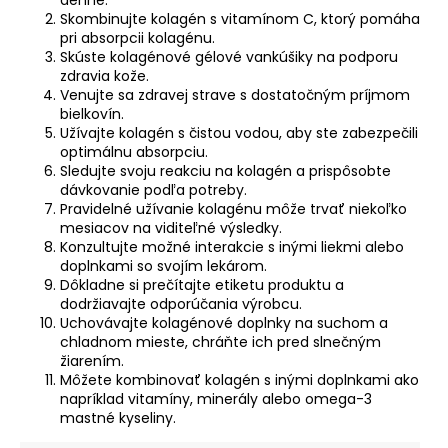
denne.
Skombinujte kolagén s vitamínom C, ktorý pomáha
pri absorpcii kolagénu.
Skúste kolagénové gélové vankúšiky na podporu
zdravia kože.
Venujte sa zdravej strave s dostatočným príjmom
bielkovín.
Užívajte kolagén s čistou vodou, aby ste zabezpečili
optimálnu absorpciu.
Sledujte svoju reakciu na kolagén a prispôsobte
dávkovanie podľa potreby.
Pravidelné užívanie kolagénu môže trvať niekoľko
mesiacov na viditeľné výsledky.
Konzultujte možné interakcie s inými liekmi alebo
doplnkami so svojím lekárom.
Dôkladne si prečítajte etiketu produktu a
dodržiavajte odporúčania výrobcu.
Uchovávajte kolagénové doplnky na suchom a
chladnom mieste, chráňte ich pred slnečným
žiarením.
Môžete kombinovať kolagén s inými doplnkami ako
napríklad vitamíny, minerály alebo omega-3
mastné kyseliny.