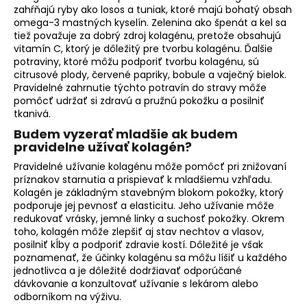
zahŕňajú ryby ako losos a tuniak, ktoré majú bohatý obsah
omega-3 mastných kyselín. Zelenina ako špenát a kel sa
tiež považuje za dobrý zdroj kolagénu, pretože obsahujú
vitamín C, ktorý je dôležitý pre tvorbu kolagénu. Ďalšie
potraviny, ktoré môžu podporiť tvorbu kolagénu, sú
citrusové plody, červené papriky, bobule a vaječný bielok.
Pravidelné zahrnutie týchto potravín do stravy môže
pomôcť udržať si zdravú a pružnú pokožku a posilniť
tkanivá.
Budem vyzerať
mladšie
ak budem
pravidelne užívať kolagén?
Pravidelné užívanie kolagénu môže pomôcť pri znižovaní
príznakov starnutia a prispievať k mladšiemu vzhľadu.
Kolagén je základným stavebným blokom pokožky, ktorý
podporuje jej pevnosť a elasticitu. Jeho užívanie môže
redukovať vrásky, jemné linky a suchosť pokožky. Okrem
toho, kolagén môže zlepšiť aj stav nechtov a vlasov,
posilniť kĺby a podporiť zdravie kostí. Dôležité je však
poznamenať, že účinky kolagénu sa môžu líšiť u každého
jednotlivca a je dôležité dodržiavať odporúčané
dávkovanie a konzultovať užívanie s lekárom alebo
odborníkom na výživu.