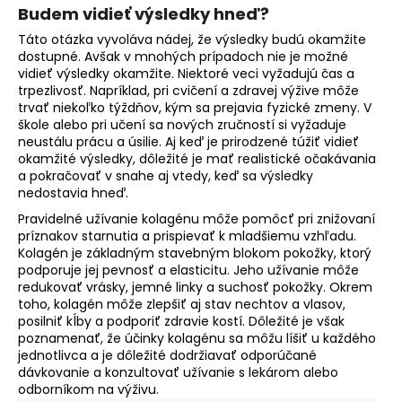
Budem vidieť výsledky hneď?
Táto otázka vyvoláva nádej, že výsledky budú okamžite
dostupné. Avšak v mnohých prípadoch nie je možné
vidieť výsledky okamžite. Niektoré veci vyžadujú čas a
trpezlivosť. Napríklad, pri cvičení a zdravej výžive môže
trvať niekoľko týždňov, kým sa prejavia fyzické zmeny. V
škole alebo pri učení sa nových zručností si vyžaduje
neustálu prácu a úsilie. Aj keď je prirodzené túžiť vidieť
okamžité výsledky, dôležité je mať realistické očakávania
a pokračovať v snahe aj vtedy, keď sa výsledky
nedostavia hneď.
Pravidelné užívanie kolagénu môže pomôcť pri znižovaní
príznakov starnutia a prispievať k mladšiemu vzhľadu.
Kolagén je základným stavebným blokom pokožky, ktorý
podporuje jej pevnosť a elasticitu. Jeho užívanie môže
redukovať vrásky, jemné linky a suchosť pokožky. Okrem
toho, kolagén môže zlepšiť aj stav nechtov a vlasov,
posilniť kĺby a podporiť zdravie kostí. Dôležité je však
poznamenať, že účinky kolagénu sa môžu líšiť u každého
jednotlivca a je dôležité dodržiavať odporúčané
dávkovanie a konzultovať užívanie s lekárom alebo
odborníkom na výživu.