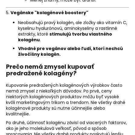
Menej známy, môže byť drahší.
5.
Vegánske "kolagénové boostery"
Neobsahujú pravý kolagén, ale zložky ako vitamín C,
kyselinu hyalurónovú, aminokyseliny a rastlinné
extrakty, ktoré
stimulujú tvorbu vlastného
kolagénu
.
Vhodné pre vegánov alebo ľudí, ktorí nechcú
živočíšny kolagén.
Prečo nemá zmysel kupovať
predražené kolagény?
Kupovanie predražených kolagénových výrobkov často
nemá zmysel z niekoľkých dôvodov. Po prvé, ceny
niektorých kolagénových produktov môžu byť vysoké
kvôli marketingovým trikom a trendom. Nie všetky drahé
kolagénové produkty sú nutne účinnejšie alebo
kvalitnejšie.
Po druhé, účinnosť kolagénu závisí od viacerých faktorov,
ako je jeho molekulová veľkosť, pôvod a spôsob
spracovania. Nie všetky drahé produkty poskytujú lepšiu