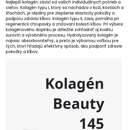
Najlepší kolagén závisí od vašich individuálnych potrieb a
PRETRAŽI
cieľov. Kolagén typu I, ktorý sa nachádza v koži, kostiach a
šľachách, je ideálny pre zlepšenie elasticity pokožky a
podporu zdravia kĺbov. Kolagén typu II, zasa, pomáha pri
regenerácii chrupavky a znižovaní bolesti kĺbov. Pri výbere
kolagénového doplnku je dôležité zohľadniť aj kvalitu
P
surovín a výrobného procesu. Hydrolyzovaný kolagén je
r
najviac absorbovateľný, a preto je výbornou voľbou pre
e
tých, ktorí hľadajú efektívny spôsob, ako podporiť zdravie
p
pokožky a kĺbov.
o
r
u
č
u
j
e
m
o
NZ