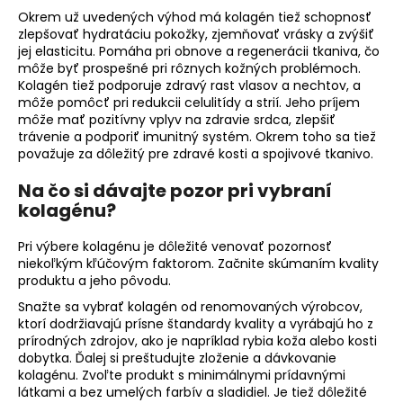
Okrem už uvedených výhod má kolagén tiež schopnosť
zlepšovať hydratáciu pokožky,
zjemňovať vrásky
a zvýšiť
jej elasticitu. Pomáha pri obnove a regenerácii tkaniva, čo
môže byť prospešné pri rôznych kožných problémoch.
Kolagén tiež podporuje zdravý rast vlasov a nechtov, a
môže pomôcť pri redukcii celulitídy a strií. Jeho príjem
môže mať pozitívny vplyv na zdravie srdca, zlepšiť
trávenie a podporiť imunitný systém. Okrem toho sa tiež
považuje za dôležitý pre zdravé kosti a spojivové tkanivo.
Na čo si dávajte pozor pri vybraní
kolagénu?
Pri výbere kolagénu je dôležité venovať pozornosť
niekoľkým kľúčovým faktorom. Začnite skúmaním kvality
produktu a jeho pôvodu.
Snažte sa vybrať kolagén od renomovaných výrobcov,
ktorí dodržiavajú prísne štandardy kvality a vyrábajú ho z
prírodných zdrojov, ako je napríklad rybia koža alebo kosti
dobytka. Ďalej si preštudujte zloženie a dávkovanie
kolagénu. Zvoľte produkt s minimálnymi prídavnými
látkami a bez umelých farbív a sladidiel. Je tiež dôležité