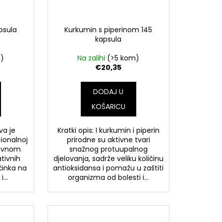
apsula
Kurkumin s piperinom 145
kapsula
m)
Na zalihi
(>5 kom)
€20,35
DODAJ U
KOŠARICU
iva je
Kratki opis: I kurkumin i piperin
cionalnoj
prirodne su aktivne tvari
lavnom
snažnog protuupalnog
ativnih
djelovanja, sadrže veliku količinu
činka na
antioksidansa i pomažu u zaštiti
...
organizma od bolesti i...