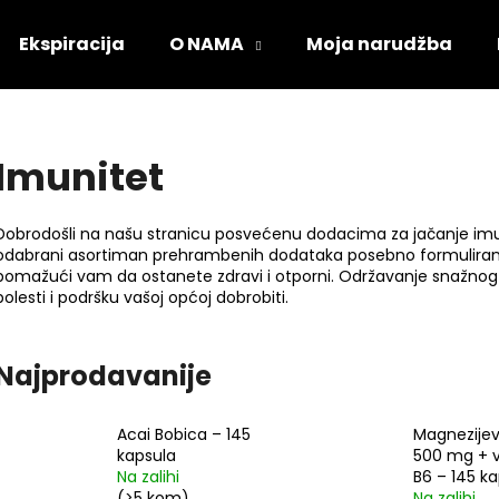
Ekspiracija
O NAMA
Moja narudžba
Što tražite?
Imunitet
PRETRAŽI
Dobrodošli na našu stranicu posvećenu dodacima za jačanje imu
odabrani asortiman prehrambenih dodataka posebno formuliranih
pomažući vam da ostanete zdravi i otporni. Održavanje snažnog
bolesti i podršku vašoj općoj dobrobiti.
Preporučujemo
Najprodavanije
Acai Bobica – 145
Magnezijev
kapsula
500 mg + 
Na zalihi
B6 – 145 k
(>5 kom)
Na zalihi