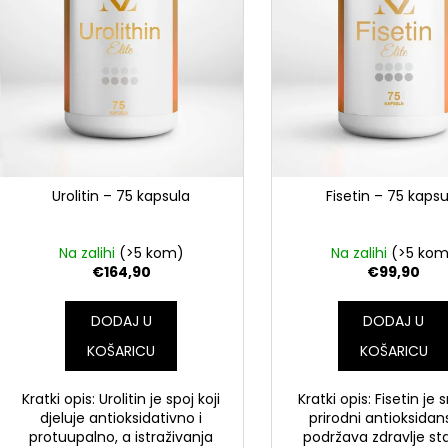
z
i
v
z
o
v
d
o
a
d
a
Urolitin – 75 kapsula
Fisetin – 75 kapsu
Na zalihi
(>5 kom)
Na zalihi
(>5 ko
€164,90
€99,90
DODAJ U
DODAJ U
KOŠARICU
KOŠARICU
Kratki opis: Urolitin je spoj koji
Kratki opis: Fisetin je
djeluje antioksidativno i
prirodni antioksidans
protuupalno, a istraživanja
podržava zdravlje st