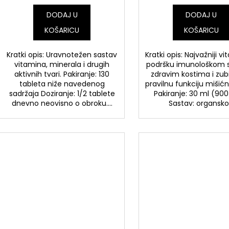
DODAJ U
DODAJ U
KOŠARICU
KOŠARICU
Kratki opis: Uravnotežen sastav
Kratki opis: Najvažniji vi
vitamina, minerala i drugih
podršku imunološkom s
aktivnih tvari. Pakiranje: 130
zdravim kostima i zu
tableta niže navedenog
pravilnu funkciju mišić
sadržaja Doziranje: 1/2 tablete
Pakiranje: 30 ml (900
dnevno neovisno o obroku....
Sastav: organsko.