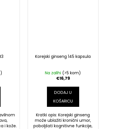
B3
Korejski ginseng 145 kapsula
m)
Na zalihi
(>5 kom)
€16,79
DODAJ U
KOŠARICU
ravilnom
Kratki opis: Korejski ginseng
ava,
može ublažiti kronični umor,
a i kože.
poboljšati kognitivne funkcije,