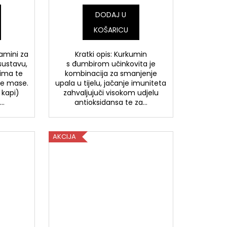
DODAJ U
KOŠARICU
tamini za
Kratki opis: Kurkumin
ustavu,
s đumbirom učinkovita je
bima te
kombinacija za smanjenje
ne mase.
upala u tijelu, jačanje imuniteta
 kapi)
zahvaljujuči visokom udjelu
..
antioksidansa te za...
AKCIJA