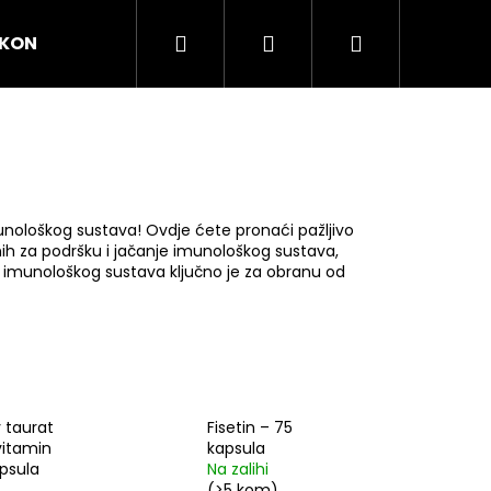
Pretraži
Prijava
Košarica
KONTAKT
SAVJETI I INSPIRACIJA
nološkog sustava! Ovdje ćete pronaći pažljivo
 za podršku i jačanje imunološkog sustava,
 imunološkog sustava ključno je za obranu od
 taurat
Fisetin – 75
Dalje
vitamin
kapsula
apsula
Na zalihi
(>5 kom)