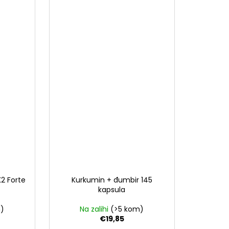
K2 Forte
Kurkumin + đumbir 145
kapsula
m)
Na zalihi
(>5 kom)
€19,85