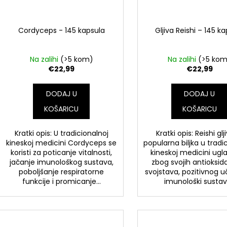
Cordyceps - 145 kapsula
Gljiva Reishi – 145 k
Na zalihi
(>5 kom)
Na zalihi
(>5 ko
€22,99
€22,99
DODAJ U
DODAJ U
KOŠARICU
KOŠARICU
Kratki opis: U tradicionalnoj
Kratki opis: Reishi glj
kineskoj medicini Cordyceps se
popularna biljka u tradi
koristi za poticanje vitalnosti,
kineskoj medicini ug
jačanje imunološkog sustava,
zbog svojih antioksid
poboljšanje respiratorne
svojstava, pozitivnog u
funkcije i promicanje...
imunološki sustav i