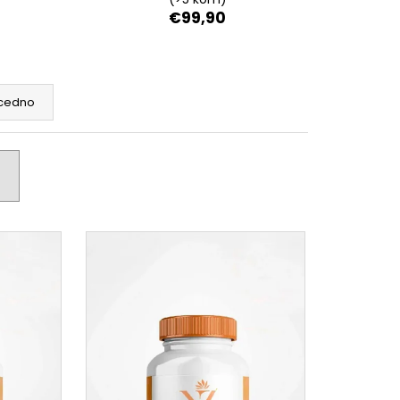
RUM, 50 ML
€99,90
cedno