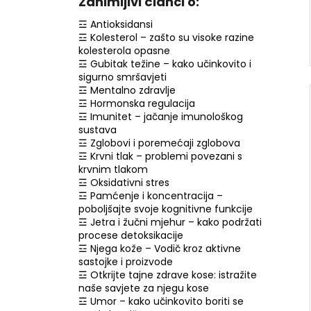
Zanimljivi članci o:
☲ Antioksidansi
☲ Kolesterol – zašto su visoke razine
kolesterola opasne
☲ Gubitak težine – kako učinkovito i
sigurno smršavjeti
☲ Mentalno zdravlje
☲ Hormonska regulacija
☲ Imunitet – jačanje imunološkog
sustava
☲ Zglobovi i poremećaji zglobova
☲ Krvni tlak – problemi povezani s
krvnim tlakom
☲ Oksidativni stres
☲ Pamćenje i koncentracija –
poboljšajte svoje kognitivne funkcije
☲ Jetra i žučni mjehur – kako podržati
procese detoksikacije
☲ Njega kože – Vodič kroz aktivne
sastojke i proizvode
☲ Otkrijte tajne zdrave kose: istražite
naše savjete za njegu kose
☲ Umor – kako učinkovito boriti se