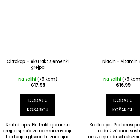
Citrokap – ekstrakt sjemenki
Niacin - Vitamin 
grejpa
Na zalihi
(>5 kom)
Na zalihi
(>5 ko
€17,99
€16,99
DODAJ U
DODAJ U
KOŠARICU
KOŠARICU
Kratak opis: Ekstrakt sjemenki
Kratki opis: Pridonosi p
grejpa sprečava razmnožavanje
radu živčanog sust
bakterija i gljivica te značajno
očuvanju zdravih sluznic