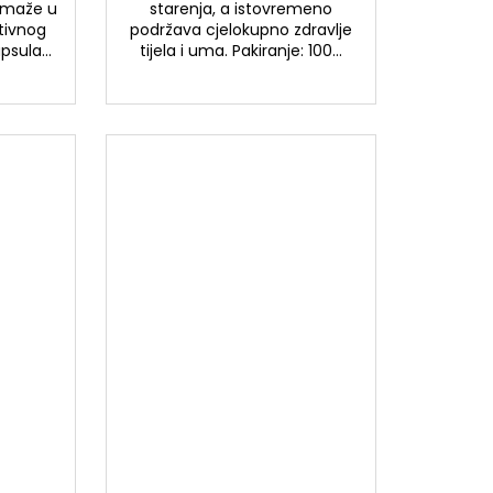
pomaže u
starenja, a istovremeno
ativnog
podržava cjelokupno zdravlje
psula...
tijela i uma. Pakiranje: 100...