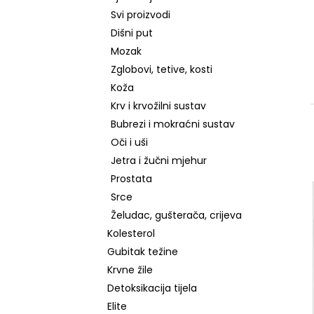
RETINOL SERUM S VITAMINIMA C, E, F, 30
ML
Svi proizvodi
Dišni put
€7,99
Mozak
Zglobovi, tetive, kosti
Koža
Krv i krvožilni sustav
Bubrezi i mokraćni sustav
Oči i uši
Jetra i žučni mjehur
Prostata
Srce
Želudac, gušterača, crijeva
Kolesterol
Gubitak težine
Krvne žile
Detoksikacija tijela
Elite