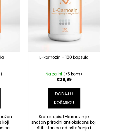
la
L-karnozin – 100 kapsula
m)
Na zalihi
(>5 kom)
€29,99
DODAJ U
KOŠARICU
 snažan
Kratak opis: L-karnozin je
 koji
snažan prirodni antioksidans koji
anica,
štiti stanice od oštećenja i