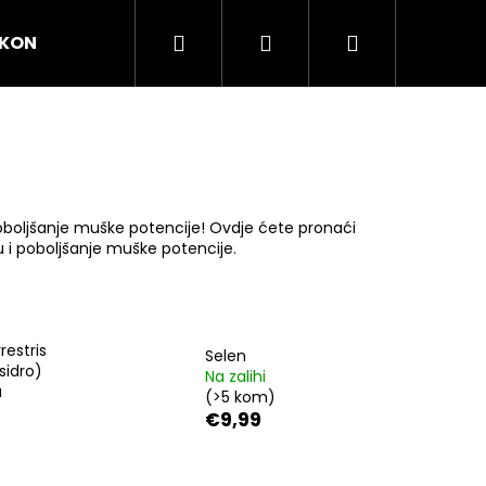
Pretraži
Prijava
Košarica
KONTAKT
SAVJETI I INSPIRACIJA
boljšanje muške potencije! Ovdje ćete pronaći
 i poboljšanje muške potencije.
restris
Selen
sidro)
Na zalihi
a
(>5 kom)
€9,99
Dalje