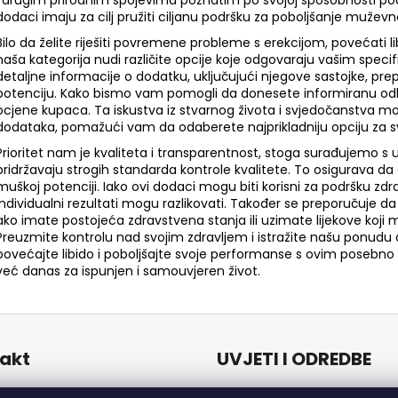
i drugim prirodnim spojevima poznatim po svojoj sposobnosti pod
o
dodaci imaju za cilj pružiti ciljanu podršku za poboljšanje muževnos
l
Bilo da želite riješiti povremene probleme s erekcijom, povećati l
e
naša kategorija nudi različite opcije koje odgovaraju vašim spec
l
detaljne informacije o dodatku, uključujući njegove sastojke, pr
i
potenciju. Kako bismo vam pomogli da donesete informiranu odluku
s
ocjene kupaca. Ta iskustva iz stvarnog života i svjedočanstva mogu
dodataka, pomažući vam da odaberete najprikladniju opciju za sv
t
a
Prioritet nam je kvaliteta i transparentnost, stoga surađujemo 
n
pridržavaju strogih standarda kontrole kvalitete. To osigurava d
j
muškoj potenciji. Iako ovi dodaci mogu biti korisni za podršku z
individualni rezultati mogu razlikovati. Također se preporučuje 
a
ako imate postojeća zdravstvena stanja ili uzimate lijekove koji 
Preuzmite kontrolu nad svojim zdravljem i istražite našu ponudu 
povećajte libido i poboljšajte svoje performanse s ovim posebno
već danas za ispunjen i samouvjeren život.
akt
UVJETI I ODREDBE
Uvjeti i odredbe
o
@
naturalzen.eu