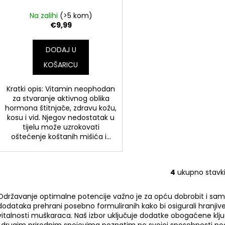
Na zalihi
(>5 kom)
€9,99
DODAJ U
KOŠARICU
Kratki opis: Vitamin neophodan
za stvaranje aktivnog oblika
hormona štitnjače, zdravu kožu,
kosu i vid. Njegov nedostatak u
tijelu može uzrokovati
oštećenje koštanih mišića i...
4
ukupno stavk
K
o
Održavanje optimalne potencije važno je za opću dobrobit i samo
n
dodataka prehrani posebno formuliranih kako bi osigurali hranjive 
t
vitalnosti muškaraca. Naš izbor uključuje dodatke obogaćene klj
r