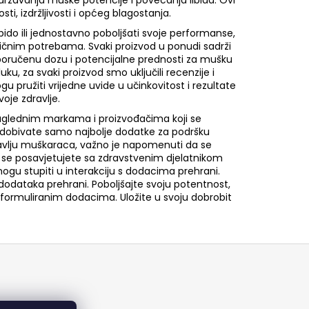
ržavanja muške potencije i povećanja libida. Ovi
ti, izdržljivosti i općeg blagostanja.
ibido ili jednostavno poboljšati svoje performanse,
ifičnim potrebama. Svaki proizvod u ponudi sadrži
eporučenu dozu i potencijalne prednosti za mušku
, za svaki proizvod smo uključili recenzije i
 pružiti vrijedne uvide u učinkovitost i rezultate
oje zdravlje.
s uglednim markama i proizvođačima koji se
a dobivate samo najbolje dodatke za podršku
dravlju muškaraca, važno je napomenuti da se
da se posavjetujete sa zdravstvenim djelatnikom
mogu stupiti u interakciju s dodacima prehrani.
dodataka prehrani. Poboljšajte svoju potentnost,
 formuliranim dodacima. Uložite u svoju dobrobit