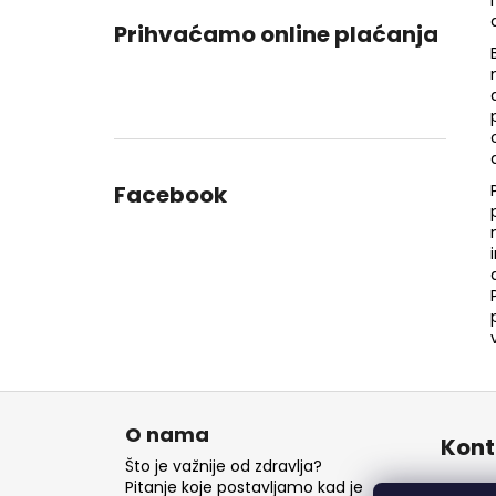
Prihvaćamo online plaćanja
Facebook
P
o
O nama
Kont
d
Što je važnije od zdravlja?
n
Pitanje koje postavljamo kad je
inf