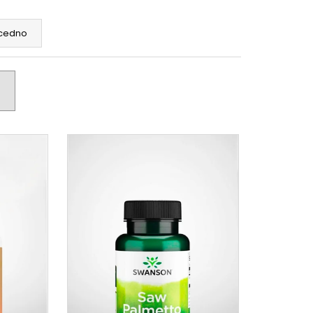
RUM, 50 ML
cedno