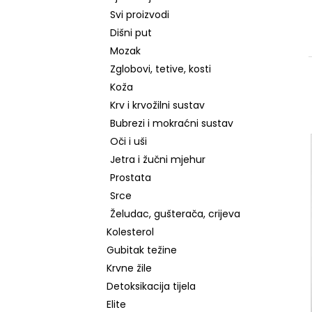
RETINOL SERUM S VITAMINIMA C, E, F, 30
ML
Svi proizvodi
Dišni put
€7,99
Mozak
Zglobovi, tetive, kosti
Koža
Krv i krvožilni sustav
Bubrezi i mokraćni sustav
Oči i uši
Jetra i žučni mjehur
Prostata
Srce
Želudac, gušterača, crijeva
Kolesterol
Gubitak težine
Krvne žile
Detoksikacija tijela
Elite