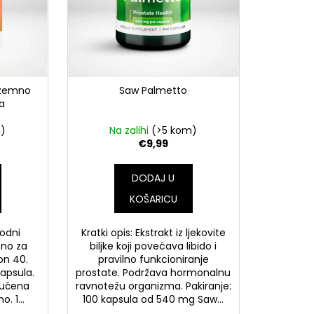
rizemno
Saw Palmetto
la
m)
Na zalihi
(>5 kom)
€9,99
DODAJ U
KOŠARICU
rodni
Kratki opis: Ekstrakt iz ljekovite
bno za
biljke koji povećava libido i
on 40.
pravilno funkcioniranje
kapsula.
prostate. Podržava hormonalnu
ručena
ravnotežu organizma. Pakiranje:
. 1...
100 kapsula od 540 mg Saw...