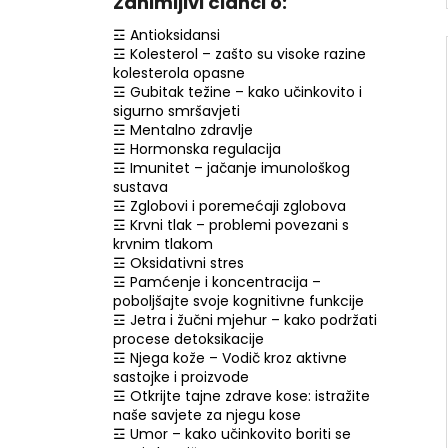
Zanimljivi članci o:
☲ Antioksidansi
☲ Kolesterol – zašto su visoke razine
kolesterola opasne
☲ Gubitak težine – kako učinkovito i
sigurno smršavjeti
☲ Mentalno zdravlje
☲ Hormonska regulacija
☲ Imunitet – jačanje imunološkog
sustava
☲ Zglobovi i poremećaji zglobova
☲ Krvni tlak – problemi povezani s
krvnim tlakom
☲ Oksidativni stres
☲ Pamćenje i koncentracija –
poboljšajte svoje kognitivne funkcije
☲ Jetra i žučni mjehur – kako podržati
procese detoksikacije
☲ Njega kože – Vodič kroz aktivne
sastojke i proizvode
☲ Otkrijte tajne zdrave kose: istražite
naše savjete za njegu kose
☲ Umor – kako učinkovito boriti se