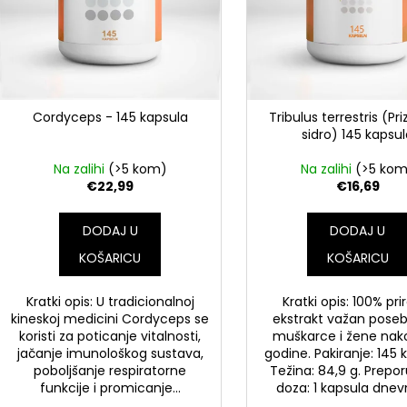
v
d
o
a
d
a
Cordyceps - 145 kapsula
Tribulus terrestris (P
sidro) 145 kapsu
Na zalihi
(>5 kom)
Na zalihi
(>5 ko
€22,99
€16,69
DODAJ U
DODAJ U
KOŠARICU
KOŠARICU
Kratki opis: U tradicionalnoj
Kratki opis: 100% pri
kineskoj medicini Cordyceps se
ekstrakt važan pose
koristi za poticanje vitalnosti,
muškarce i žene nak
jačanje imunološkog sustava,
godine. Pakiranje: 145 
poboljšanje respiratorne
Težina: 84,9 g. Prepo
funkcije i promicanje...
doza: 1 kapsula dnevno