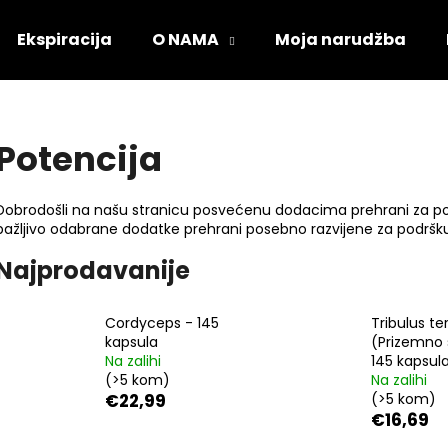
Ekspiracija
O NAMA
Moja narudžba
Što tražite?
Potencija
PRETRAŽI
Dobrodošli na našu stranicu posvećenu dodacima prehrani za po
pažljivo odabrane dodatke prehrani posebno razvijene za podršku
Najprodavanije
Preporučujemo
Cordyceps - 145
Tribulus ter
kapsula
(Prizemno 
Na zalihi
145 kapsul
(>5 kom)
Na zalihi
€22,99
(>5 kom)
€16,69