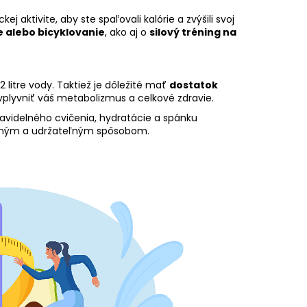
j aktivite, aby ste spaľovali kalórie a zvýšili svoj
e alebo bicyklovanie
, ako aj o
silový tréning na
 litre vody. Taktiež je dôležité mať
dostatok
vplyvniť váš metabolizmus a celkové zdravie.
avidelného cvičenia, hydratácie a spánku
čným a udržateľným spôsobom.