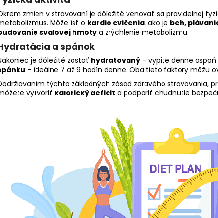
Okrem zmien v stravovaní je dôležité venovať sa pravidelnej fyzicke
metabolizmus. Môže ísť o
kardio cvičenia
, ako je
beh, plávani
budovanie svalovej hmoty
a zrýchlenie metabolizmu.
Hydratácia a spánok
Nakoniec je dôležité zostať
hydratovaný
– vypite denne aspoň 2
spánku
– ideálne 7 až 9 hodín denne. Oba tieto faktory môžu o
Dodržiavaním týchto základných zásad zdravého stravovania, pr
môžete vytvoriť
kalorický deficit
a podporiť chudnutie bezpe