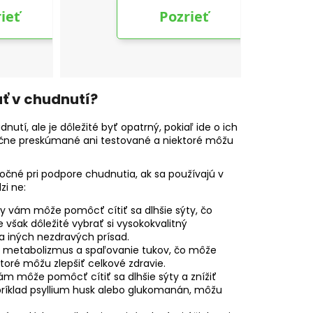
ť v chudnutí?
utí, ale je dôležité byť opatrný, pokiaľ ide o ich
očne preskúmané ani testované a niektoré môžu
točné pri podpore chudnutia, ak sa používajú v
i ne:
avy vám môže pomôcť cítiť sa dlhšie sýty, čo
 však dôležité vybrať si vysokokvalitný
a iných nezdravých prísad.
uje metabolizmus a spaľovanie tukov, čo môže
toré môžu zlepšiť celkové zdravie.
vám môže pomôcť cítiť sa dlhšie sýty a znížiť
napríklad psyllium husk alebo glukomanán, môžu