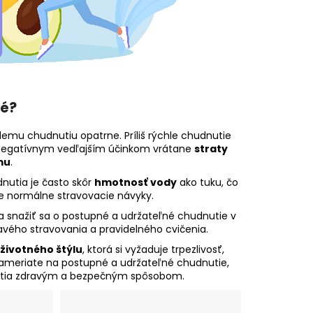
né?
hlemu chudnutiu opatrne. Príliš rýchle chudnutie
egatívnym vedľajším účinkom vrátane
straty
mu
.
nutia je často skôr
hmotnosť
vody
ako tuku, čo
e normálne stravovacie návyky.
 snažiť sa o postupné a udržateľné chudnutie v
avého stravovania a pravidelného cvičenia.
životného štýlu
, ktorá si vyžaduje trpezlivosť,
zameriate na postupné a udržateľné chudnutie,
nutia zdravým a bezpečným spôsobom.