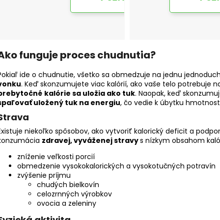
Ako funguje proces chudnutia?
Pokiaľ ide o chudnutie, všetko sa obmedzuje na jednu jednoduc
vonku
. Keď skonzumujete viac kalórií, ako vaše telo potrebuje 
prebytočné
kalórie sa uložia ako tuk
. Naopak, keď skonzumuje
spaľovať uložený tuk na energiu
, čo vedie k úbytku hmotnosti
Strava
Existuje niekoľko spôsobov, ako vytvoriť kalorický deficit a podp
konzumácia
zdravej, vyváženej stravy
s nízkym obsahom kaló
zníženie veľkosti porcií
obmedzenie vysokokalorických a vysokotučných potravín
zvýšenie príjmu
chudých bielkovín
celozrnných výrobkov
ovocia a zeleniny
Fyzická aktivita