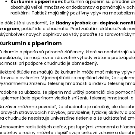
Kurkumín s piperínom
:
Kurkumín aj piperín sú prírodné ak
obsahujú veľké množstvo antioxidantov a pomáhajú v oc
radikálmi. Taktiež majú silný pozitívny vplyv na metabolizm
Je dôležité si uvedomiť, že
žiadny výrobok
ani
doplnok
nemôž
program
, pokiaľ ide o chudnutie. Pred začatím akéhokoľvek n
akýchkoľvek nových doplnkov sa vždy poraďte so zdravotnícky
Kurkumín s piperínom
Kurkumín a piperín sú prírodné zlúčeniny, ktoré sa nachádzajú v 
preukázalo, že majú rôzne zdravotné výhody vrátane protizápalo
účinnosti pri podpore chudnutia je obmedzený.
Niektoré
štúdie
naznačujú, že kurkumín môže mať mierny vplyv n
stravou a cvičením. V jednej štúdii sa napríklad zistilo, že sup
významnému zníženiu telesnej hmotnosti a indexu telesnej hmot
Podobne sa ukázalo, že piperín má určitý potenciál ako
pomocník
suplementácia piperínom viedla k zníženiu telesnej hmotnosti a
Na záver môžeme povedať, že chudnutie je náročný, ale dosiahnu
zdravých stravovacích návykov, pravidelnej fyzickej aktivity a p
na chudnutie neexistuje univerzálne riešenie a že udržateľné zme
Stanovením realistických cieľov, postupnými zmenami a hľadan
priateľov a rodiny môžete zlepšiť svoje celkové zdravie a dosi