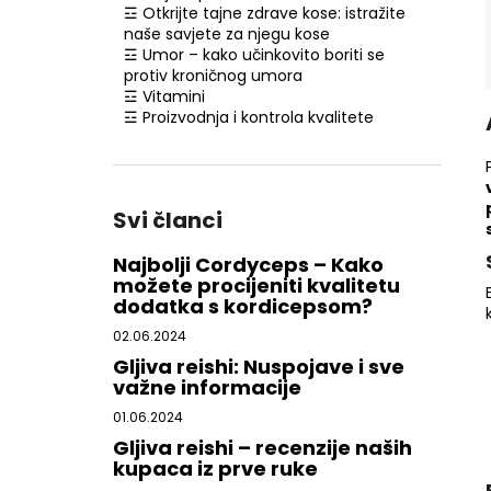
☲ Otkrijte tajne zdrave kose: istražite
naše savjete za njegu kose
☲ Umor – kako učinkovito boriti se
protiv kroničnog umora
☲ Vitamini
☲ Proizvodnja i kontrola kvalitete
Svi članci
Najbolji Cordyceps – Kako
možete procijeniti kvalitetu
dodatka s kordicepsom?
02.06.2024
Gljiva reishi: Nuspojave i sve
važne informacije
01.06.2024
Gljiva reishi – recenzije naših
kupaca iz prve ruke