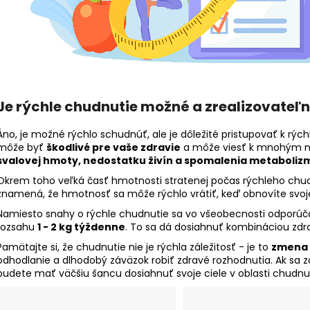
Je rýchle chudnutie možné a zrealizovateľ
Áno, je možné rýchlo schudnúť, ale je dôležité pristupovať k rýc
môže byť
škodlivé pre vaše zdravie
a môže viesť k mnohým n
svalovej hmoty, nedostatku živín a spomalenia metaboliz
Okrem toho veľká časť hmotnosti stratenej počas rýchleho chud
znamená, že hmotnosť sa môže rýchlo vrátiť, keď obnovíte svoj
Namiesto snahy o rýchle chudnutie sa vo všeobecnosti odporúča
rozsahu
1 - 2 kg týždenne
. To sa dá dosiahnuť kombináciou zdr
Pamätajte si, že chudnutie nie je rýchla záležitosť - je to
zmena 
odhodlanie a dlhodobý záväzok robiť zdravé rozhodnutia. Ak sa 
budete mať väčšiu šancu dosiahnuť svoje ciele v oblasti chud