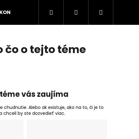
Pretraži
Prijava
Košarica
KONTAKT
SAVJETI I INSPIRACIJA
 čo o tejto téme
o téme vás zaujíma
 chudnutie. Alebo ak existuje, ako na to, či je to
 chceli by ste dozvedieť viac.
Dalje