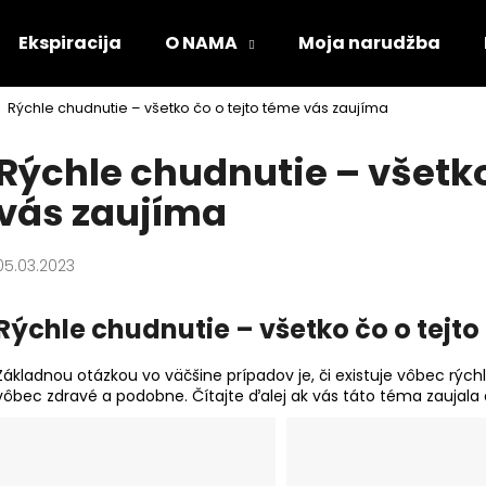
Ekspiracija
O NAMA
Moja narudžba
Rýchle chudnutie – všetko čo o tejto téme vás zaujíma
Što tražite?
Rýchle chudnutie – všetko
vás zaujíma
PRETRAŽI
05.03.2023
Preporučujemo
Rýchle chudnutie – všetko čo o tejt
Základnou otázkou vo väčšine prípadov je, či existuje vôbec rýchle
vôbec zdravé a podobne. Čítajte ďalej ak vás táto téma zaujala a