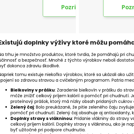
Existujú doplnky výživy ktoré môžu pomáha
Na trhu je množstvo produktov, ktoré tvrdia, že pomáhajú pri chudn
účinnosť a bezpečnosť. Mnohé z týchto výrobkov neboli dostat
byť dokonca zdraviu škodlivé.
Napriek tomu existuje niekoľko výrobkov, ktoré sa ukázali ako uži
spojení so zdravou stravou a cvičebným programom. Patria medz
Bielkoviny v prášku
: Zaradenie bielkovín v prášku do str
môže znížiť celkový príjem kalórií a pomôcť pri chudnutí. Je
proteínový prášok, ktorý má nízky obsah pridaných cukrov 
Zelený čaj
: Bolo preukázané, že pitie zeleného čaju zvyš
pomôcť pri chudnutí. Zelený čaj obsahuje aj antioxidanty, k
Doplnky stravy s vlákninou
: Pridanie vlákniny do stravy 
celkový príjem kalórií. Doplnky stravy s vlákninou, ako je 
byť užitočné pri podpore chudnutia.