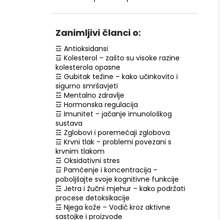
NZ DERMOCOSMETICS KREMA PROTIV
PIGMENTNIH MRLJA –
DERMOKOZMETIČKA KREMA ZA
IZJEDNAČAVANJE TONA KOŽE
Zanimljivi članci o:
€10,79
☲ Antioksidansi
☲ Kolesterol – zašto su visoke razine
kolesterola opasne
☲ Gubitak težine – kako učinkovito i
sigurno smršavjeti
☲ Mentalno zdravlje
☲ Hormonska regulacija
☲ Imunitet – jačanje imunološkog
sustava
☲ Zglobovi i poremećaji zglobova
☲ Krvni tlak – problemi povezani s
krvnim tlakom
☲ Oksidativni stres
☲ Pamćenje i koncentracija –
poboljšajte svoje kognitivne funkcije
☲ Jetra i žučni mjehur – kako podržati
procese detoksikacije
☲ Njega kože – Vodič kroz aktivne
sastojke i proizvode