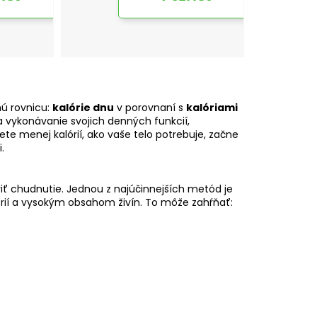
hú rovnicu:
kalórie dnu
v porovnaní s
kalóriami
na vykonávanie svojich denných funkcií,
te menej kalórií, ako vaše telo potrebuje, začne
.
oriť chudnutie. Jednou z najúčinnejších metód je
rií a vysokým obsahom živín. To môže zahŕňať: