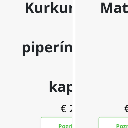
NZ DERMOCOSMETICS ROSACEA –
RETINOL SERUM S 
DERMOKOZMETIČKA KREMA ZA
ML
SMANJENJE CRVENILA I JAČANJE
€7,99
KRVNIH ŽILA
€9,99