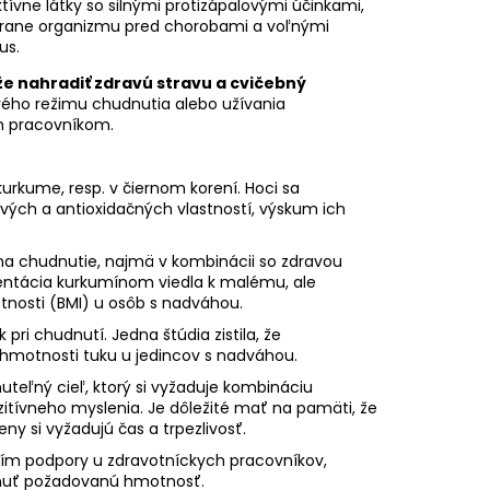
tívne látky so silnými protizápalovými účinkami,
hrane organizmu pred chorobami a voľnými
us.
e nahradiť
zdravú stravu a cvičebný
ového režimu chudnutia alebo užívania
m pracovníkom.
kurkume, resp. v čiernom korení. Hoci sa
vých a antioxidačných vlastností, výskum ich
a chudnutie, najmä v kombinácii so zdravou
lementácia kurkumínom viedla k malému, ale
nosti (BMI) u osôb s nadváhou.
 pri chudnutí
. Jedna štúdia zistila, že
 hmotnosti tuku u jedincov s nadváhou.
teľný cieľ, ktorý si vyžaduje kombináciu
ozitívneho myslenia. Je dôležité mať na pamäti, že
ny si vyžadujú čas a trpezlivosť.
ím podpory u zdravotníckych pracovníkov,
ahnuť požadovanú hmotnosť.