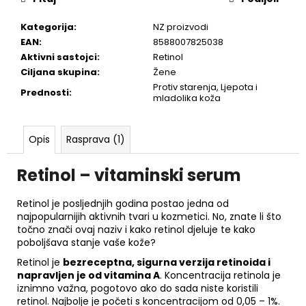
Kategorija
:
NZ proizvodi
EAN
:
8588007825038
Aktivni sastojci
:
Retinol
Ciljana skupina
:
Žene
Protiv starenja, Ljepota i
Prednosti
:
mladolika koža
Opis
Rasprava (1)
Retinol – vitaminski serum
Retinol je posljednjih godina postao jedna od
najpopularnijih aktivnih tvari u kozmetici. No, znate li što
točno znači ovaj naziv i kako retinol djeluje te kako
poboljšava stanje vaše kože?
Retinol je
bezreceptna, sigurna verzija retinoida i
napravljen je od vitamina A
. Koncentracija retinola je
iznimno važna, pogotovo ako do sada niste koristili
retinol. Najbolje je početi s koncentracijom od 0,05 – 1%.