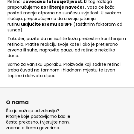
Retinol p
ovećava fotoosjetljivost
. Iz tog razloga
preporučujemo
korištenje navečer.
Vaša će koža
postati manje otporna na sunčevu svjetlost. U svakom
slučaju, preporučujemo da u svoju jutarnju
rutinu
uključite kremu sa SPF
(zaštitnim faktorom od
sunca).
Također, pazite da ne isušite kožu prečestim korištenjem
retinola. Pratite reakciju svoje kože i ako je pretjerano
crvena ili suha, napravite pauzu od retinola nekoliko
dana.
Samo za vanjsku uporabu. Proizvode koji sadrže retinol
treba čuvati na tamnom i hladnom mjestu te izvan
topline i dohvata djece.
P
o
O nama
d
Što je važnije od zdravlja?
n
Pitanje koje postavljamo kad je
o
često prekasno. I vjerujte nam,
znamo o čemu govorimo.
ž