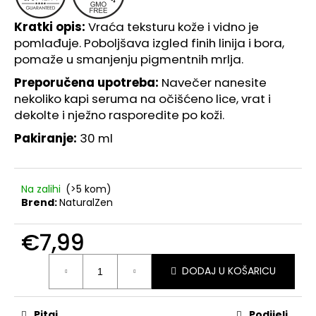
JAPANSKOG
DRESNIKA
Kratki opis:
Vraća teksturu kože i vidno je
€13,49
pomlađuje.
Poboljšava izgled finih linija i bora,
pomaže u smanjenju pigmentnih mrlja.
Preporučena upotreba:
Navečer nanesite
nekoliko kapi seruma na očišćeno lice, vrat i
dekolte i nježno rasporedite po koži.
Pakiranje:
30 ml
Na zalihi
(>5 kom)
Brend:
NaturalZen
€7,99
Izračunaj
DODAJ U KOŠARICU
cijenu:
Pitaj
Podijeli