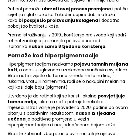
starimo, što može dovesti do pojave finih linija i bora.
Retinol pomaže
ubrzati ovaj proces promjene
i potiče
svjetliju i glatkiju kožu. Također dopire dublje u kožu
kako
bi pospješio proizvodnju kolagena
i dodatno
poboljšao kvalitetu kože.
Prema
istraživanju
iz 2019., korištenje proizvoda koji sadrži
retinol značajno je smanjilo pojavu bora kod
ispitanika
nakon samo 8 tjedana korištenja
.
Pomaže kod hiperpigmentacije
Hiperpigmentacijom nazivamo
pojavu tamnih mrlja na
koži
, a one su uglavnom uzrokovane sunčevim svjetlom.
Ako imate svijetlo do tamno smeđe mrlje na licu,
rukama, vratu ili ramenima, radi se o nakupini melanina
koji koži daje boju (pigment).
Utvrđeno je da retinol koji se koristi lokalno
posvjetljuje
tamne mrlje
, iako to može potrajati nekoliko
mjeseci.
Istraživanje
je provedeno 2020. godine po ovom
pitanju s pozitivnim rezultatom,
nakon 12 tjedana
uočena
je pozitivna promjena u vezi s
hiperpigmentacijom i neujednačenom bojom kože.
Ako ste zabrinuti zbog stanja ovih mrlja ili je njihova