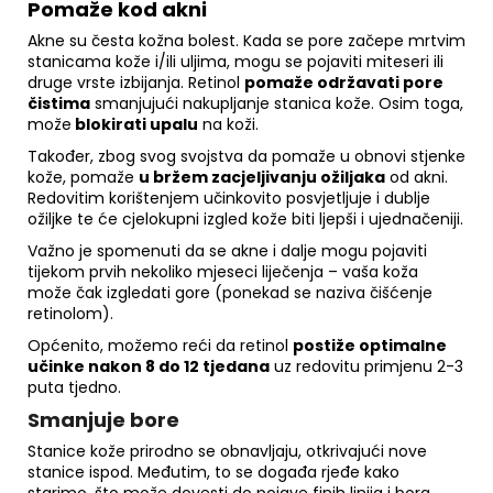
Pomaže kod akni
Akne su česta kožna bolest. Kada se pore začepe mrtvim
stanicama kože i/ili uljima, mogu se pojaviti miteseri ili
druge vrste izbijanja. Retinol
pomaže održavati pore
čistima
smanjujući nakupljanje stanica kože. Osim toga,
može
blokirati upalu
na koži.
Također, zbog svog svojstva da pomaže u obnovi stjenke
kože, pomaže
u bržem zacjeljivanju ožiljaka
od akni.
Redovitim korištenjem učinkovito posvjetljuje i dublje
ožiljke te će cjelokupni izgled kože biti ljepši i ujednačeniji.
Važno je spomenuti da se akne i dalje mogu pojaviti
tijekom prvih nekoliko mjeseci liječenja – vaša koža
može čak izgledati gore (ponekad se naziva čišćenje
retinolom).
Općenito, možemo reći da retinol
postiže optimalne
učinke nakon 8 do 12 tjedana
uz redovitu primjenu 2-3
puta tjedno.
Smanjuje bore
Stanice kože prirodno se obnavljaju, otkrivajući nove
stanice ispod. Međutim, to se događa rjeđe kako