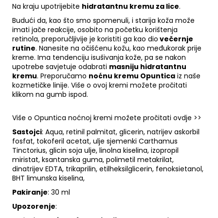
Na kraju upotrijebite
hidratantnu kremu za lice
.
Budući da, kao što smo spomenuli, i starija koža može
imati jače reakcije, osobito na početku korištenja
retinola, preporučljivije je koristiti ga kao dio
večernje
rutine
. Nanesite na očišćenu kožu, kao međukorak prije
kreme. Ima tendenciju isušivanja kože, pa se nakon
upotrebe savjetuje odabrati
masniju hidratantnu
kremu
. Preporučamo
noćnu kremu Opuntica
iz naše
kozmetičke linije. Više o ovoj kremi možete pročitati
klikom na gumb ispod.
Više o Opuntica noćnoj kremi možete pročitati ovdje >>
Sastojci
: Aqua, retinil palmitat, glicerin, natrijev askorbil
fosfat, tokoferil acetat, ulje sjemenki Carthamus
Tinctorius, glicin soja ulje, linolna kiselina, izopropil
miristat, ksantanska guma, polimetil metakrilat,
dinatrijev EDTA, trikaprilin, etilheksilglicerin, fenoksietanol,
BHT limunska kiselina,
Pakiranje
: 30 ml
Upozorenje
: