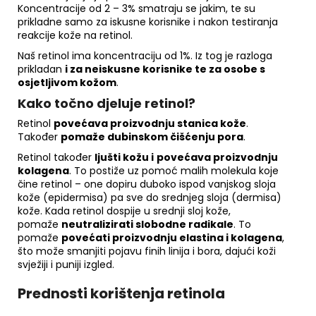
Koncentracije od 2 – 3% smatraju se jakim, te su
prikladne samo za iskusne korisnike i nakon testiranja
reakcije kože na retinol.
Naš retinol ima koncentraciju od 1%. Iz tog je razloga
prikladan
i za neiskusne korisnike te za osobe s
osjetljivom kožom
.
Kako točno djeluje retinol?
Retinol
povećava proizvodnju stanica kože
.
Također
pomaže dubinskom čišćenju pora
.
Retinol također
ljušti kožu i
povećava proizvodnju
kolagena
. To postiže uz pomoć malih molekula koje
čine retinol – one dopiru duboko ispod vanjskog sloja
kože (epidermisa) pa sve do srednjeg sloja (dermisa)
kože. Kada retinol dospije u srednji sloj kože,
pomaže
neutralizirati slobodne radikale
. To
pomaže
povećati proizvodnju elastina i kolagena
,
što može smanjiti pojavu finih linija i bora, dajući koži
svježiji i puniji izgled.
Prednosti korištenja retinola