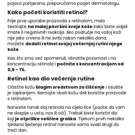
pojava pretjerana, preporučamo posjet dermatologu.
Kako početi koristiti retinol?
Prije prve uporabe proizvoda s retinolom, malo
testirajte
na maloj površini svoje kože
kako biste vidjeli
imate li negativnih reakcija. Ako područje na vašoj koži
nije jako crveno ili ne svrbi nakon nekoliko dana,
možete
dodati retinol svojoj večernjoj rutini njege
kože
.
Kao što smo već spomenuli, obratite pozornost i na
koncentraciju retinola i
počnite s koncentracijom od
0,5 – 1%.
Retinol kao dio večernje rutine
Očistite kožu
blagim sredstvom za čišćenje
i osušite
je tapkanjem. Nemojte ribati kožu dok koristite proizvode
s retinolom.
Nanesite tanak sloj retinola na cijelo lice (pazite da vam
ne dospije u usta, nos ili oči). Trebali biste koristiti dio
koji
je otprilike veličine graška
. Tijekom prvih nekoliko
tjedana liječenja retinol nanosite samo svaki drugi do
treći dan.