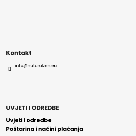
j
e
Kontakt
info
@
naturalzen.eu
UVJETI I ODREDBE
Uvjeti i odredbe
Poštarina i načini plaćanja