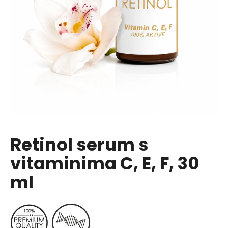
PRETRAŽI
P
r
e
p
o
r
u
č
Retinol serum s
u
j
vitaminima C, E, F, 30
e
ml
m
o
EXTRAKT