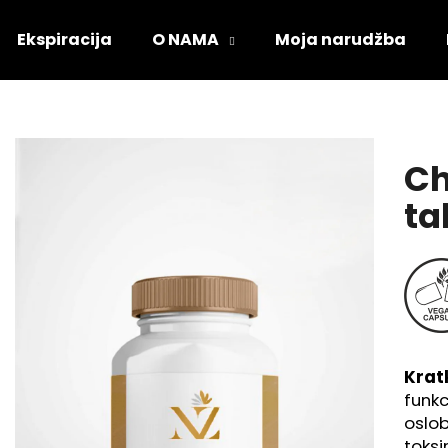
Ekspiracija
O NAMA
Moja narudžba
Što tražite?
Ch
PRETRAŽI
ta
Preporučujemo
Kratk
funkc
oslob
toksi