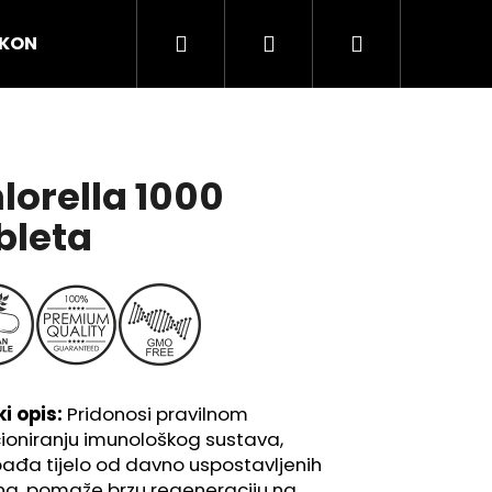
Pretraži
Prijava
Košarica
KONTAKT
SAVJETI I INSPIRACIJA
lorella 1000
bleta
i opis:
Pridonosi pravilnom
ioniranju imunološkog sustava,
Dalje
ađa tijelo od davno uspostavljenih
na, pomaže brzu regeneraciju na