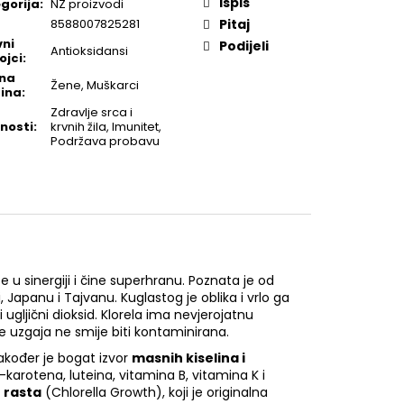
Ispis
gorija
:
NZ proizvodi
8588007825281
Pitaj
vni
Podijeli
Antioksidansi
ojci
:
ana
Žene, Muškarci
ina
:
Zdravlje srca i
nosti
:
krvnih žila, Imunitet,
Podržava probavu
 u sinergiji i čine superhranu. Poznata je od
, Japanu i Tajvanu. Kuglastog je oblika i vrlo ga
 ugljični dioksid. Klorela ima nevjerojatnu
e uzgaja ne smije biti kontaminirana.
akođer je bogat izvor
masnih kiselina i
-karotena, luteina, vitamina B, vitamina K i
 rasta
(Chlorella Growth), koji je originalna