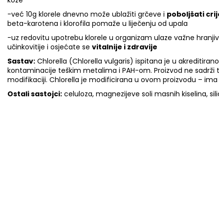
kože
-već 10g klorele dnevno može ublažiti grčeve i
poboljšati cri
beta-karotena i klorofila pomaže u liječenju od upala
-uz redovitu upotrebu klorele u organizam ulaze važne hranjive 
učinkovitije i osjećate se
vitalnije i zdravije
Sastav:
Chlorella (Chlorella vulgaris) ispitana je u akreditir
kontaminacije teškim metalima i PAH-om.
Proizvod ne sadrži 
modifikaciji.
Chlorella je modificirana u ovom proizvodu – ima s
Ostali sastojci:
celuloza, magnezijeve soli masnih kiselina, sil