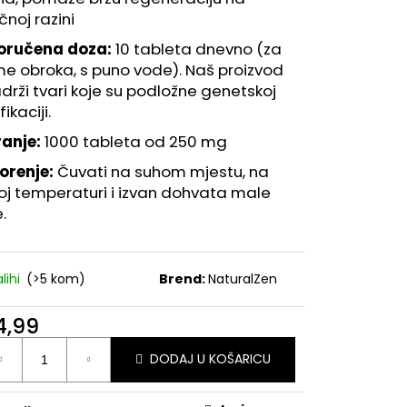
IDRATANTNI SERUM ZA
čnoj razini
oručena doza:
10 tableta dnevno (za
me obroka, s puno vode).
Naš proizvod
drži tvari koje su podložne genetskoj
ikaciji.
ranje:
1000 tableta od 250 mg
orenje:
Čuvati na suhom mjestu, na
j temperaturi i izvan dohvata male
.
lihi
(>5 kom)
Brend:
NaturalZen
4,99
unaj
DODAJ U KOŠARICU
u: