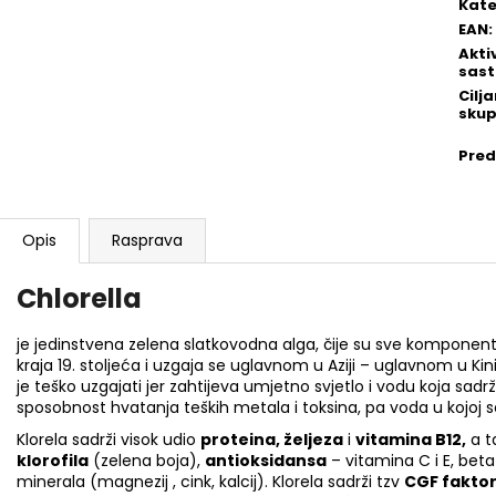
Kate
EAN
:
Akti
sast
Cilj
skup
Pred
Opis
Rasprava
Chlorella
je jedinstvena zelena slatkovodna alga, čije su sve komponente
kraja 19. stoljeća i uzgaja se uglavnom u Aziji – uglavnom u Kini
je teško uzgajati jer zahtijeva umjetno svjetlo i vodu koja sadrži
sposobnost hvatanja teških metala i toksina, pa voda u kojoj s
Klorela sadrži visok udio
proteina, željeza
i
vitamina B12,
a t
klorofila
(zelena boja),
antioksidansa
– vitamina C i E, beta
minerala (magnezij , cink, kalcij). Klorela sadrži tzv
CGF faktor