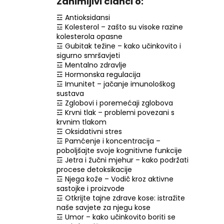
Zanimljivi članci o:
☲ Antioksidansi
☲ Kolesterol – zašto su visoke razine
kolesterola opasne
☲ Gubitak težine – kako učinkovito i
sigurno smršavjeti
☲ Mentalno zdravlje
☲ Hormonska regulacija
☲ Imunitet – jačanje imunološkog
sustava
☲ Zglobovi i poremećaji zglobova
☲ Krvni tlak – problemi povezani s
krvnim tlakom
☲ Oksidativni stres
☲ Pamćenje i koncentracija –
poboljšajte svoje kognitivne funkcije
☲ Jetra i žučni mjehur – kako podržati
procese detoksikacije
☲ Njega kože – Vodič kroz aktivne
sastojke i proizvode
☲ Otkrijte tajne zdrave kose: istražite
naše savjete za njegu kose
☲ Umor – kako učinkovito boriti se