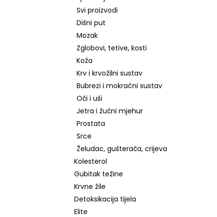
NZ DERMOCOSMETICS ROSACEA –
DERMOKOZMETIČKA KREMA ZA
Svi proizvodi
SMANJENJE CRVENILA I JAČANJE
Dišni put
KRVNIH ŽILA
Mozak
€9,99
Zglobovi, tetive, kosti
Koža
Krv i krvožilni sustav
Bubrezi i mokraćni sustav
Oči i uši
Jetra i žučni mjehur
Prostata
Srce
Želudac, gušterača, crijeva
Kolesterol
Gubitak težine
Krvne žile
Detoksikacija tijela
Elite