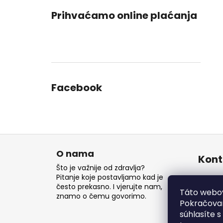
Prihvaćamo online plaćanja
Facebook
P
o
O nama
Kont
d
Što je važnije od zdravlja?
n
Pitanje koje postavljamo kad je
inf
često prekasno. I vjerujte nam,
o
Táto webov
znamo o čemu govorimo.
ž
Pokračovan
súhlasíte 
j