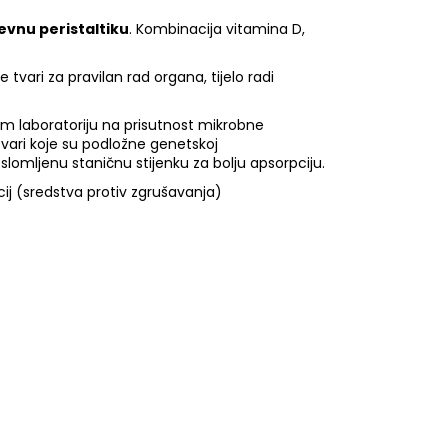
jevnu peristaltiku
. Kombinacija vitamina D,
tvari za pravilan rad organa, tijelo radi
anom laboratoriju na prisutnost mikrobne
tvari koje su podložne genetskoj
lomljenu staničnu stijenku za bolju apsorpciju.
icij (sredstva protiv zgrušavanja)