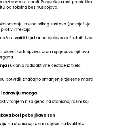
nalazi samo u kloreli. Pospješuju rast probiotika,
štitu od toksina bez nuspojava.
unkcioniranju imunološkog sustava (pospješuje
protiv infekcija
omaže u
zaštiti jetre
od djelovanja štetnih tvari
ući olovo, kadmij, živu, uran i sprječava njihovu
 organa
nja
i uklanja radioaktivne čestice iz tijela
i su potvrdili značajno smanjenje tjelesne masti,
i
zdravlju mozga
aktiviranjem niza gena na staničnoj razini koji
ažava bol i poboljšava san
iju
na staničnoj razini i utječe na kvalitetu