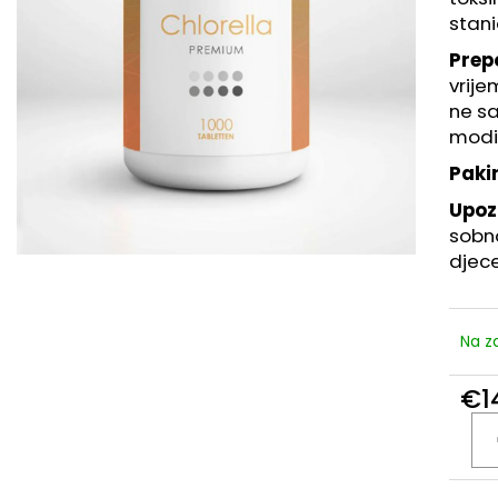
RETINOL SERUM S VITAMINIMA C, E, F, 30
GOLD SERUM – H
stani
ML
KOŽU, 30 ML
€7,99
€7,99
Prep
Je:
€26,63
vrije
ne sa
modif
Paki
Upoz
sobno
djece
Na za
€1
Izrač
cijen