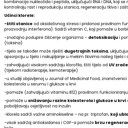
kombinacija nukleotida i peptida, uključujući RNA i DNA, koji se 
kontroliraju rast i reprodukciju stanica, regeneraciju tkiva i za
Učinci klorele:
-štiti stanice
od oksidativnog stresa i pridonosi pravilnom f
proizvodnju interferona). Sadrži vitamin C, koji pomaže u borbi 
-značajno podupire čišćenje organizma –
detoksikaciju
i p
(toksina)
-tijelo se također može riješiti
dugotrajnih toksina
, uključuj
apsorpciju u tijelo i nakupljanje u mekim tkivima našeg tijela i
-zahvaljujući visokom sadržaju klorofila, štiti tijelo od
UV zrače
(tijekom radioterapije, kemoterapije)
-u studiji objavljenoj u Journal of Medicinal Food, znanstvenic
kolesterola u serumu i glukoze u krvi
-pomaže (zahvaljujući vitaminu B12) pravilnom funkcioniranju 
-pomaže u
snižavanju razine kolesterola i glukoze u krvi
poboljšavaju osjetljivost na inzulin
-klorela sadrži važne aminokiseline – na pr. triptofan,
koji ubl
-visok sadržaj antioksidansa i CGF-a pomaže
brzu regenerac