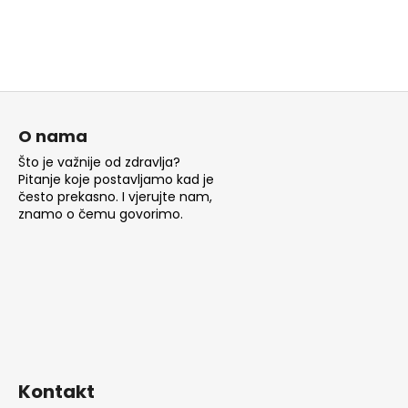
P
o
O nama
d
Što je važnije od zdravlja?
n
Pitanje koje postavljamo kad je
o
često prekasno. I vjerujte nam,
znamo o čemu govorimo.
ž
j
e
Kontakt