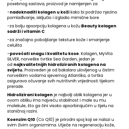
posebnog sastava, proizvod je namijenjen za:
–
nadoknaditi kolagen u koži
kako bi podržao njezino
pomlađivanje, isključio i izgladio mimične bore
-za bolju apsorpciju kolagena u kožu
Beauty kolagen
sadrži i vitamin C
-za značajno poboljšanje teksture kože i smanjenje
celulita
–
povećati snagu i kvalitetu kose
.
Kolagen, MyVita
SILVER, norveške tvrtke Sea Garden, jedan je
od
najkvalitetnijih hidroliziranih kolagena na
svijetu.
Proizveden je od bakalara ulovljenog u čistim
norveškim vodama sjevernog Atlantika, a tvrtka
osigurava očuvanje svih nutritivnih vrijednosti tijekom
prerade.
Hidrolizirani kolagen
je najbolji oblik kolagena jer u
ovom obliku ima najveću stabilnost i male su mu
molekule, što ga čini visoko apsorbirajućim u tijelu na
staničnoj razini.
Koenzim Q10
(Co Q10) je prirodni spoj koji se nalazi u
svim živim organizmima.
Utječe na regeneraciju kože,