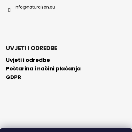
info
@
naturalzen.eu
UVJETI I ODREDBE
Uvjeti i odredbe
Poštarina i načini plaćanja
GDPR