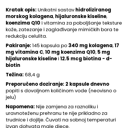
-
145
Kratak opis:
Unikatni sastav
hidroliziranog
KAPSULA
morskog kolagena
,
hijaluronske kiseline
,
€11,99
koenzima Q10
i vitamina za poboljšanje teksture
kože, zatezanje i zaglađivanje mimičkih bora te
redukciju celulita.
Pakiranje:
145 kapsula po
340 mg kolagena
,
17
mg vitamina C
,
10 mg koenzima Q10
,
5 mg
hijaluronske kiseline
i
12.5 mcg biotina - d-
biotin
Težina:
68,4 g
Preporučeno doziranje:
2 kapsule dnevno
popiti s dovoljnom količinom vode (neovisno o
jelu)
Napomena:
Nije zamjena za raznoliku i
uravnoteženu prehranu te nije prikladno za
trudnice i dojilje. Čuvati na sobnoj temperaturi
izvan dohvata male djece.