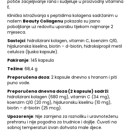
potiče zacjeljivanje rana i sudjeluje u proizvodnji vitamina
E.
Klinička istraživanja s peptidima kolagena sadržanim u
našem
Beauty Collagenu
pokazala su jasno
poboljšanje uz redovitu uporabu tijekom najmanje 2
mjeseca.
Sastojci
: hidrolizirani kolagen, vitamin C, koenzim Q10,
hijaluronska kiselina, biotin – d-biotin, hidroksipropil metil
celuloza (ljuska kapsule).
Pakiranje
: 145 kapsula
Težina
: 68,4 g
Preporučena doza
: 2 kapsule dnevno s hranom i piti
puno vode.
Preporučena dnevna doza (2 kapsule) sadrži
:
hidrolizirani kolagen (680 mg), vitamin C (34 mg),
koenzim Q10 (20 mg), hijaluronsku kiselinu (10 mg),
biotin – d-biotin (25 mcg).
Upozorenje
: Nije zamjena za raznoliku i uravnoteženu
prehranu i nije pogodna za trudnice i dojilje. Čuvati na
sobnoj temperaturi izvan dohvata male djece.