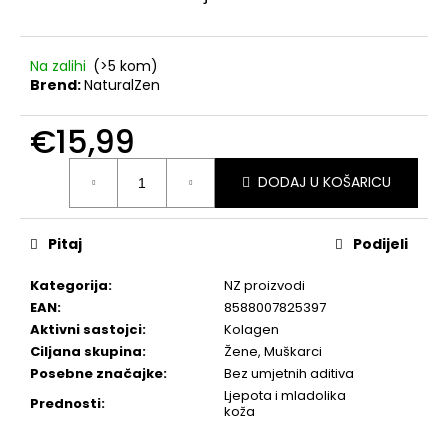
Na zalihi
(>5 kom)
Brend:
NaturalZen
€15,99
Izračunaj
DODAJ U KOŠARICU
cijenu:
Pitaj
Podijeli
Kategorija
:
NZ proizvodi
EAN
:
8588007825397
Aktivni sastojci
:
Kolagen
Ciljana skupina
:
Žene, Muškarci
Posebne značajke
:
Bez umjetnih aditiva
Ljepota i mladolika
Prednosti
:
koža