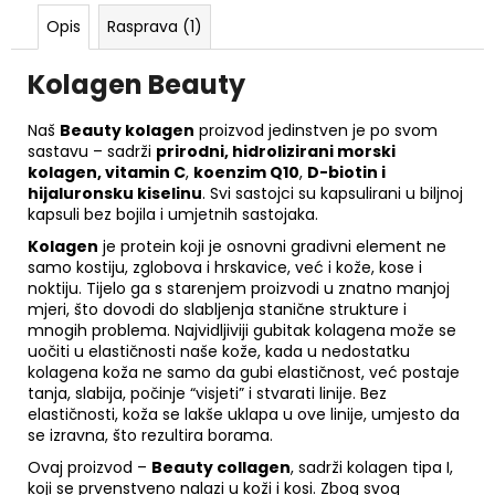
Opis
Rasprava (1)
Kolagen Beauty
Naš
Beauty kolagen
proizvod jedinstven je po svom
sastavu – sadrži
prirodni, hidrolizirani morski
kolagen, vitamin C
,
koenzim Q10
,
D-biotin i
hijaluronsku kiselinu
. Svi sastojci su kapsulirani u biljnoj
kapsuli bez bojila i umjetnih sastojaka.
Kolagen
je protein koji je osnovni gradivni element ne
samo kostiju, zglobova i hrskavice, već i kože, kose i
noktiju. Tijelo ga s starenjem proizvodi u znatno manjoj
mjeri, što dovodi do slabljenja stanične strukture i
mnogih problema. Najvidljiviji gubitak kolagena može se
uočiti u elastičnosti naše kože, kada u nedostatku
kolagena koža ne samo da gubi elastičnost, već postaje
tanja, slabija, počinje “visjeti” i stvarati linije. Bez
elastičnosti, koža se lakše uklapa u ove linije, umjesto da
se izravna, što rezultira borama.
Ovaj proizvod –
Beauty collagen
, sadrži kolagen tipa I,
koji se prvenstveno nalazi u koži i kosi. Zbog svog