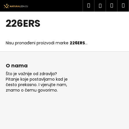
K
Preskoči
Pretraži
Košar
I
Prijava
na
o
sadržaj
Povratak
Povratak
š
226ERS
a
Š
r
t
i
Nisu pronađeni proizvodi marke
226ERS
...
o
c
t
P
a
r
o
O nama
a
d
Što je važnije od zdravlja?
ž
n
Pitanje koje postavljamo kad je
i
o
često prekasno. I vjerujte nam,
t
znamo o čemu govorimo.
ž
e
j
?
e