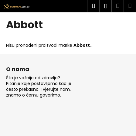
K
Preskoči
Pretraži
Košar
I
Prijava
na
o
sadržaj
Povratak
Povratak
š
Abbott
a
Š
r
t
i
Nisu pronađeni proizvodi marke
Abbott
...
o
c
t
P
a
r
o
O nama
a
d
Što je važnije od zdravlja?
ž
n
Pitanje koje postavljamo kad je
i
o
često prekasno. I vjerujte nam,
t
znamo o čemu govorimo.
ž
e
j
?
e