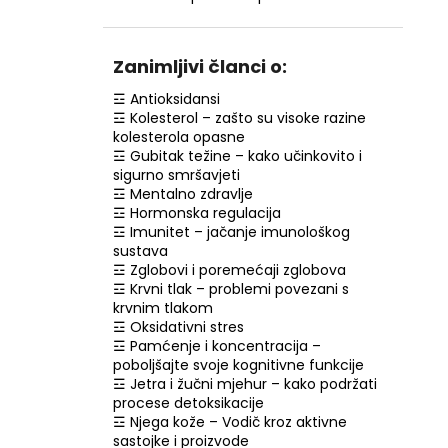
NZ DERMOCOSMETICS ROSACEA –
DERMOKOZMETIČKA KREMA ZA
SMANJENJE CRVENILA I JAČANJE
KRVNIH ŽILA
Zanimljivi članci o:
€9,99
☲ Antioksidansi
☲ Kolesterol – zašto su visoke razine
kolesterola opasne
☲ Gubitak težine – kako učinkovito i
sigurno smršavjeti
☲ Mentalno zdravlje
☲ Hormonska regulacija
☲ Imunitet – jačanje imunološkog
sustava
☲ Zglobovi i poremećaji zglobova
☲ Krvni tlak – problemi povezani s
krvnim tlakom
☲ Oksidativni stres
☲ Pamćenje i koncentracija –
poboljšajte svoje kognitivne funkcije
☲ Jetra i žučni mjehur – kako podržati
procese detoksikacije
☲ Njega kože – Vodič kroz aktivne
sastojke i proizvode