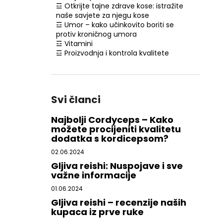
☲ Otkrijte tajne zdrave kose: istražite
naše savjete za njegu kose
☲ Umor – kako učinkovito boriti se
protiv kroničnog umora
☲ Vitamini
☲ Proizvodnja i kontrola kvalitete
Svi članci
Najbolji Cordyceps – Kako
možete procijeniti kvalitetu
dodatka s kordicepsom?
02.06.2024
Gljiva reishi: Nuspojave i sve
važne informacije
01.06.2024
Gljiva reishi – recenzije naših
kupaca iz prve ruke