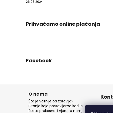
26.05.2024
Prihvaćamo online plaćanja
Facebook
P
o
O nama
Kont
d
Što je važnije od zdravlja?
n
Pitanje koje postavljamo kad je
inf
često prekasno. I vjerujte nam,