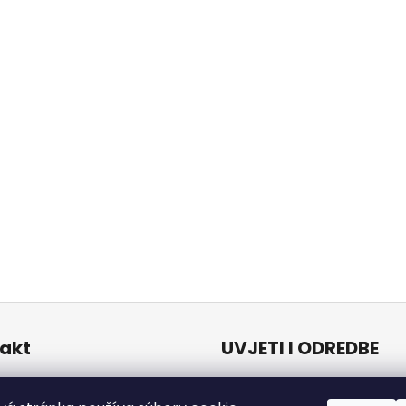
akt
UVJETI I ODREDBE
Uvjeti i odredbe
o
@
naturalzen.eu