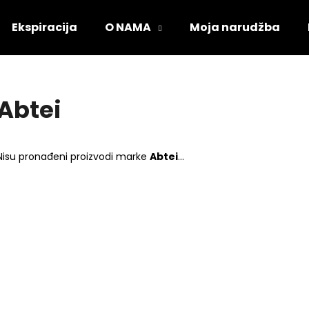
Ekspiracija
O NAMA
Moja narudžba
Što tražite?
Abtei
PRETRAŽI
Nisu pronađeni proizvodi marke
Abtei
...
Preporučujemo