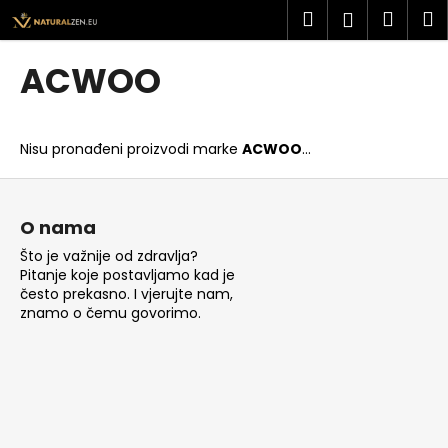
K
Preskoči
Pretraži
Košar
I
Prijava
na
o
sadržaj
Povratak
Povratak
š
ACWOO
a
Š
r
t
i
Nisu pronađeni proizvodi marke
ACWOO
...
o
c
t
P
a
r
o
O nama
a
d
Što je važnije od zdravlja?
ž
n
Pitanje koje postavljamo kad je
i
o
često prekasno. I vjerujte nam,
t
znamo o čemu govorimo.
ž
e
j
?
e