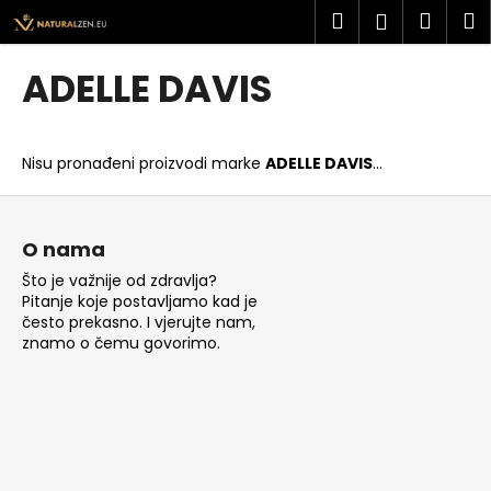
K
Preskoči
Pretraži
Košar
I
Prijava
na
o
sadržaj
Povratak
Povratak
š
ADELLE DAVIS
a
Š
r
t
i
Nisu pronađeni proizvodi marke
ADELLE DAVIS
...
o
c
t
P
a
r
o
O nama
a
d
Što je važnije od zdravlja?
ž
n
Pitanje koje postavljamo kad je
i
o
često prekasno. I vjerujte nam,
t
znamo o čemu govorimo.
ž
e
j
?
e