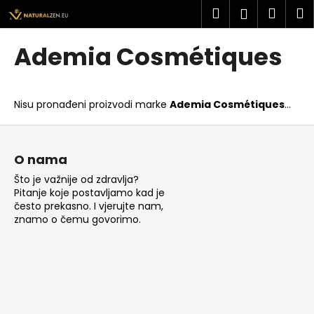
K
Preskoči
Pretraži
Košar
I
Prijava
na
o
sadržaj
Povratak
Povratak
š
Ademia Cosmétiques
a
Š
r
t
i
Nisu pronađeni proizvodi marke
Ademia Cosmétiques
...
o
c
t
P
a
r
o
O nama
a
d
Što je važnije od zdravlja?
ž
n
Pitanje koje postavljamo kad je
i
o
često prekasno. I vjerujte nam,
t
znamo o čemu govorimo.
ž
e
j
?
e