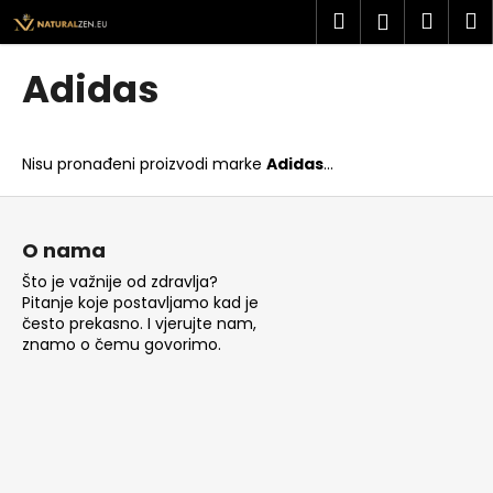
K
Preskoči
Pretraži
Košar
I
Prijava
na
o
sadržaj
Povratak
Povratak
š
Adidas
a
Š
r
t
i
Nisu pronađeni proizvodi marke
Adidas
...
o
c
t
P
a
r
o
O nama
a
d
Što je važnije od zdravlja?
ž
n
Pitanje koje postavljamo kad je
i
o
često prekasno. I vjerujte nam,
t
znamo o čemu govorimo.
ž
e
j
?
e