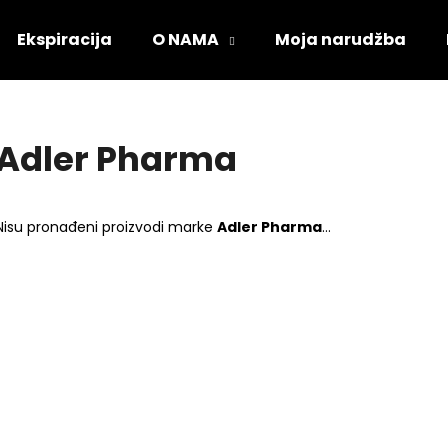
Ekspiracija
O NAMA
Moja narudžba
Što tražite?
Adler Pharma
PRETRAŽI
Nisu pronađeni proizvodi marke
Adler Pharma
...
Preporučujemo