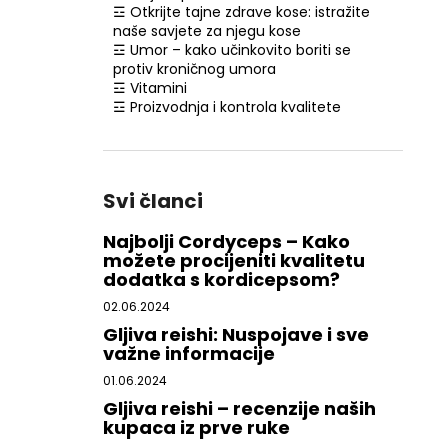
☲ Otkrijte tajne zdrave kose: istražite
naše savjete za njegu kose
☲ Umor – kako učinkovito boriti se
protiv kroničnog umora
☲ Vitamini
☲ Proizvodnja i kontrola kvalitete
Svi članci
Najbolji Cordyceps – Kako
možete procijeniti kvalitetu
dodatka s kordicepsom?
02.06.2024
Gljiva reishi: Nuspojave i sve
važne informacije
01.06.2024
Gljiva reishi – recenzije naših
kupaca iz prve ruke