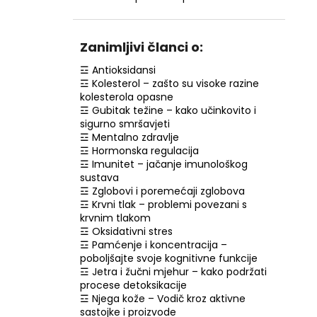
ZLATNI KOLAGEN – ANTI-AGE SERUM S
HIDROLIZIRANIM KOLAGENOM, 30 ML
(EXP.: 10/26)
Zanimljivi članci o:
€6,99
Je:
€10,89
☲ Antioksidansi
☲ Kolesterol – zašto su visoke razine
kolesterola opasne
☲ Gubitak težine – kako učinkovito i
sigurno smršavjeti
☲ Mentalno zdravlje
☲ Hormonska regulacija
☲ Imunitet – jačanje imunološkog
sustava
☲ Zglobovi i poremećaji zglobova
☲ Krvni tlak – problemi povezani s
krvnim tlakom
☲ Oksidativni stres
☲ Pamćenje i koncentracija –
poboljšajte svoje kognitivne funkcije
☲ Jetra i žučni mjehur – kako podržati
procese detoksikacije
☲ Njega kože – Vodič kroz aktivne
sastojke i proizvode