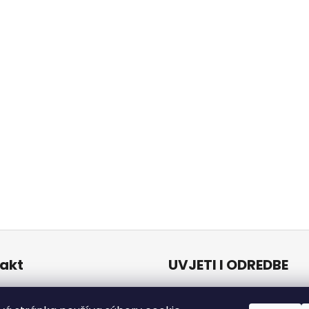
akt
UVJETI I ODREDBE
Uvjeti i odredbe
o
@
naturalzen.eu