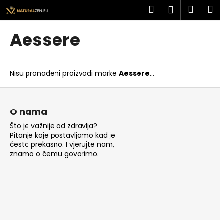
K
Preskoči
Pretraži
Košar
I
Prijava
na
o
sadržaj
Povratak
Povratak
š
Aessere
a
Š
r
t
i
Nisu pronađeni proizvodi marke
Aessere
...
o
c
t
P
a
r
o
O nama
a
d
Što je važnije od zdravlja?
ž
n
Pitanje koje postavljamo kad je
i
o
često prekasno. I vjerujte nam,
t
znamo o čemu govorimo.
ž
e
j
?
e