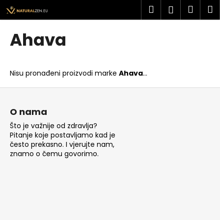
K
Preskoči
Pretraži
Košar
I
Prijava
na
o
sadržaj
Povratak
Povratak
š
Ahava
a
Š
r
t
i
Nisu pronađeni proizvodi marke
Ahava
...
o
c
t
P
a
r
o
O nama
a
d
Što je važnije od zdravlja?
ž
n
Pitanje koje postavljamo kad je
i
o
često prekasno. I vjerujte nam,
t
znamo o čemu govorimo.
ž
e
j
?
e