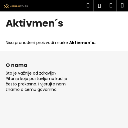
K
Preskoči
Pretraži
Košar
I
Prijava
na
o
sadržaj
Povratak
Povratak
š
Aktivmen´s
a
Š
r
t
i
Nisu pronađeni proizvodi marke
Aktivmen´s
...
o
c
t
P
a
r
o
O nama
a
d
Što je važnije od zdravlja?
ž
n
Pitanje koje postavljamo kad je
i
o
često prekasno. I vjerujte nam,
t
znamo o čemu govorimo.
ž
e
j
?
e