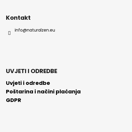
PRETRAŽI
Kontakt
info
@
naturalzen.eu
P
r
e
p
o
r
UVJETI I ODREDBE
u
č
Uvjeti i odredbe
u
j
Poštarina i načini plaćanja
e
GDPR
m
o
GABA