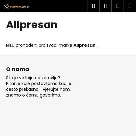
K
Preskoči
Pretraži
Košar
I
Prijava
na
o
sadržaj
Povratak
Povratak
š
Allpresan
a
Š
r
t
i
Nisu pronađeni proizvodi marke
Allpresan
...
o
c
t
P
a
r
o
O nama
a
d
Što je važnije od zdravlja?
ž
n
Pitanje koje postavljamo kad je
i
o
često prekasno. I vjerujte nam,
t
znamo o čemu govorimo.
ž
e
j
?
e