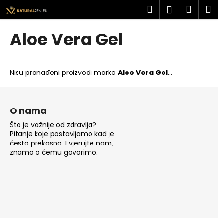
K
Preskoči
Pretraži
Košar
I
Prijava
na
o
sadržaj
Povratak
Povratak
š
Aloe Vera Gel
a
Š
r
t
i
Nisu pronađeni proizvodi marke
Aloe Vera Gel
...
o
c
t
P
a
r
o
O nama
a
d
Što je važnije od zdravlja?
ž
n
Pitanje koje postavljamo kad je
i
o
često prekasno. I vjerujte nam,
t
znamo o čemu govorimo.
ž
e
j
?
e