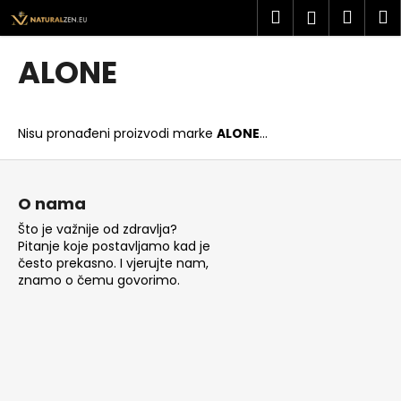
K
Preskoči
Pretraži
Košar
I
Prijava
na
o
sadržaj
Povratak
Povratak
š
ALONE
a
Š
r
t
i
Nisu pronađeni proizvodi marke
ALONE
...
o
c
t
P
a
r
o
O nama
a
d
Što je važnije od zdravlja?
ž
n
Pitanje koje postavljamo kad je
i
o
često prekasno. I vjerujte nam,
t
znamo o čemu govorimo.
ž
e
j
?
e