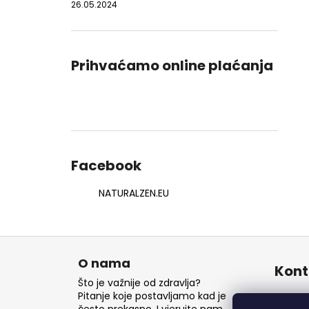
26.05.2024
Prihvaćamo online plaćanja
Facebook
NATURALZEN.EU
P
o
O nama
Kont
d
Što je važnije od zdravlja?
n
Pitanje koje postavljamo kad je
inf
često prekasno. I vjerujte nam,