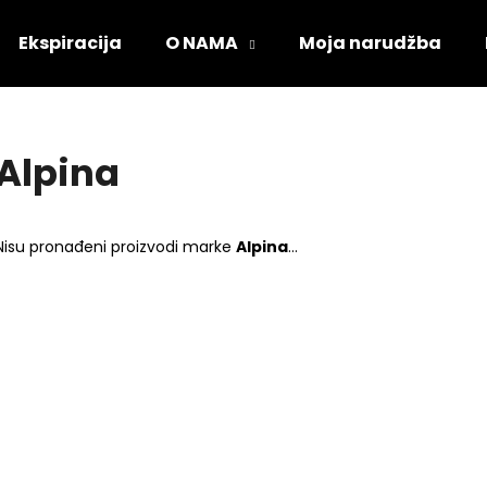
Ekspiracija
O NAMA
Moja narudžba
Što tražite?
Alpina
PRETRAŽI
Nisu pronađeni proizvodi marke
Alpina
...
Preporučujemo