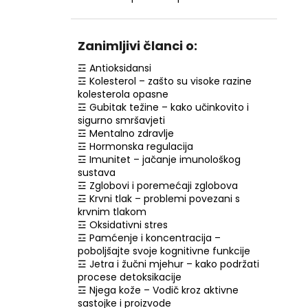
RETINOL SERUM S VITAMINIMA C, E, F, 30
ML
€7,99
Zanimljivi članci o:
☲ Antioksidansi
☲ Kolesterol – zašto su visoke razine
kolesterola opasne
☲ Gubitak težine – kako učinkovito i
sigurno smršavjeti
☲ Mentalno zdravlje
☲ Hormonska regulacija
☲ Imunitet – jačanje imunološkog
sustava
☲ Zglobovi i poremećaji zglobova
☲ Krvni tlak – problemi povezani s
krvnim tlakom
☲ Oksidativni stres
☲ Pamćenje i koncentracija –
poboljšajte svoje kognitivne funkcije
☲ Jetra i žučni mjehur – kako podržati
procese detoksikacije
☲ Njega kože – Vodič kroz aktivne
sastojke i proizvode