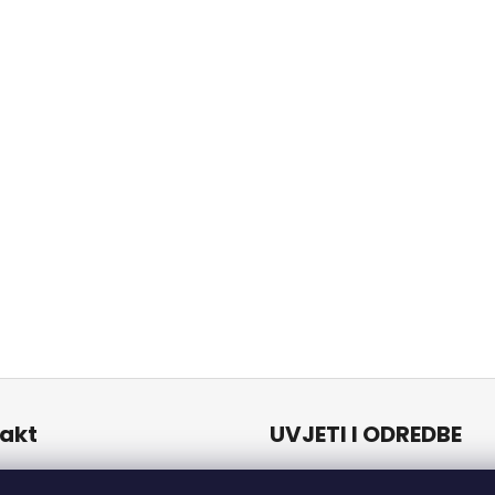
akt
UVJETI I ODREDBE
Uvjeti i odredbe
o
@
naturalzen.eu