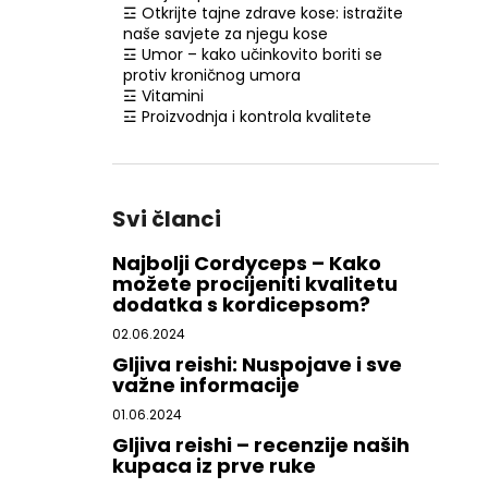
☲ Otkrijte tajne zdrave kose: istražite
naše savjete za njegu kose
☲ Umor – kako učinkovito boriti se
protiv kroničnog umora
☲ Vitamini
☲ Proizvodnja i kontrola kvalitete
Svi članci
Najbolji Cordyceps – Kako
možete procijeniti kvalitetu
dodatka s kordicepsom?
02.06.2024
Gljiva reishi: Nuspojave i sve
važne informacije
01.06.2024
Gljiva reishi – recenzije naših
kupaca iz prve ruke