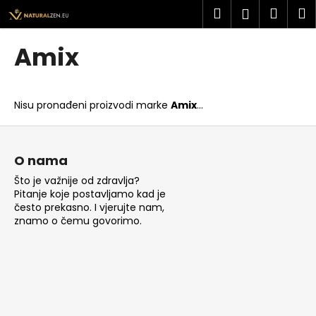
K
Preskoči
Pretraži
Košar
I
Prijava
na
o
sadržaj
Povratak
Povratak
š
Amix
a
Š
r
t
i
Nisu pronađeni proizvodi marke
Amix
...
o
c
t
P
a
r
o
O nama
a
d
Što je važnije od zdravlja?
ž
n
Pitanje koje postavljamo kad je
i
o
često prekasno. I vjerujte nam,
t
znamo o čemu govorimo.
ž
e
j
?
e