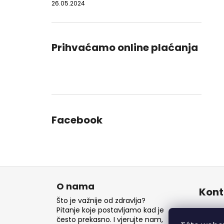
26.05.2024
Prihvaćamo online plaćanja
Facebook
P
o
O nama
Kont
d
Što je važnije od zdravlja?
n
Pitanje koje postavljamo kad je
inf
često prekasno. I vjerujte nam,