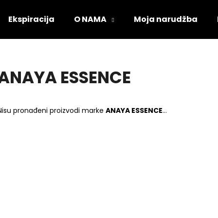
Ekspiracija
O NAMA
Moja narudžba
Što tražite?
ANAYA ESSENCE
PRETRAŽI
Nisu pronađeni proizvodi marke
ANAYA ESSENCE
...
Preporučujemo