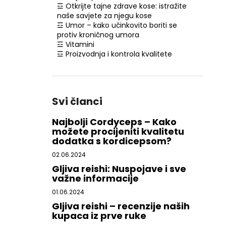
☲ Otkrijte tajne zdrave kose: istražite
naše savjete za njegu kose
☲ Umor – kako učinkovito boriti se
protiv kroničnog umora
☲ Vitamini
☲ Proizvodnja i kontrola kvalitete
Svi članci
Najbolji Cordyceps – Kako
možete procijeniti kvalitetu
dodatka s kordicepsom?
02.06.2024
Gljiva reishi: Nuspojave i sve
važne informacije
01.06.2024
Gljiva reishi – recenzije naših
kupaca iz prve ruke