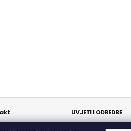
akt
UVJETI I ODREDBE
Uvjeti i odredbe
o
@
naturalzen.eu