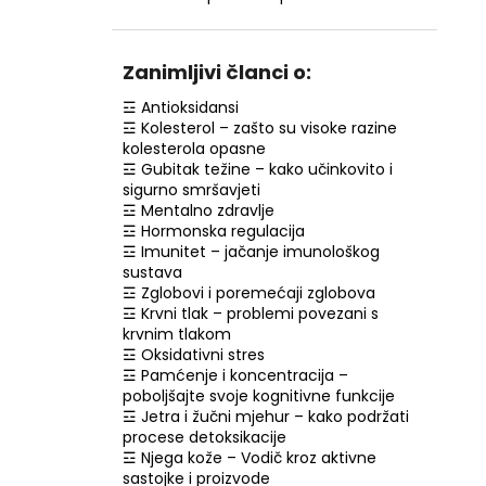
NZ DERMOCOSMETICS ROSACEA –
DERMOKOZMETIČKA KREMA ZA
SMANJENJE CRVENILA I JAČANJE
KRVNIH ŽILA
Zanimljivi članci o:
€9,99
☲ Antioksidansi
☲ Kolesterol – zašto su visoke razine
kolesterola opasne
☲ Gubitak težine – kako učinkovito i
sigurno smršavjeti
☲ Mentalno zdravlje
☲ Hormonska regulacija
☲ Imunitet – jačanje imunološkog
sustava
☲ Zglobovi i poremećaji zglobova
☲ Krvni tlak – problemi povezani s
krvnim tlakom
☲ Oksidativni stres
☲ Pamćenje i koncentracija –
poboljšajte svoje kognitivne funkcije
☲ Jetra i žučni mjehur – kako podržati
procese detoksikacije
☲ Njega kože – Vodič kroz aktivne
sastojke i proizvode