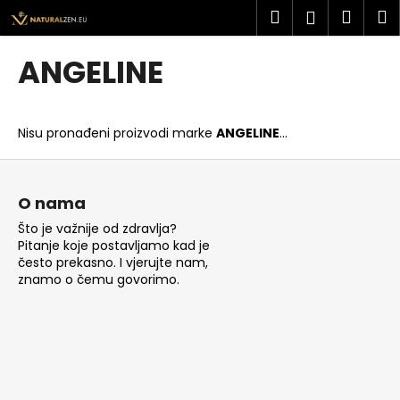
K
Preskoči
Pretraži
Košar
I
Prijava
na
o
sadržaj
Povratak
Povratak
š
ANGELINE
a
Š
r
t
i
Nisu pronađeni proizvodi marke
ANGELINE
...
o
c
t
P
a
r
o
O nama
a
d
Što je važnije od zdravlja?
ž
n
Pitanje koje postavljamo kad je
i
o
često prekasno. I vjerujte nam,
t
znamo o čemu govorimo.
ž
e
j
?
e