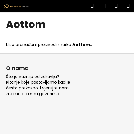
K
Preskoči
Pretraži
Košar
I
Prijava
na
o
sadržaj
Povratak
Povratak
š
Aottom
a
Š
r
t
i
Nisu pronađeni proizvodi marke
Aottom
...
o
c
t
P
a
r
o
O nama
a
d
Što je važnije od zdravlja?
ž
n
Pitanje koje postavljamo kad je
i
o
često prekasno. I vjerujte nam,
t
znamo o čemu govorimo.
ž
e
j
?
e