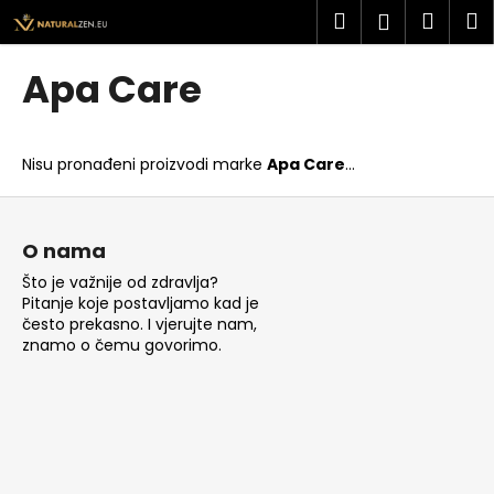
K
Preskoči
Pretraži
Košar
I
Prijava
na
o
sadržaj
Povratak
Povratak
š
Apa Care
a
Š
r
t
i
Nisu pronađeni proizvodi marke
Apa Care
...
o
c
t
P
a
r
o
O nama
a
d
Što je važnije od zdravlja?
ž
n
Pitanje koje postavljamo kad je
i
o
često prekasno. I vjerujte nam,
t
znamo o čemu govorimo.
ž
e
j
?
e