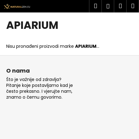
K
Preskoči
Pretraži
Košar
I
Prijava
na
o
sadržaj
Povratak
Povratak
š
APIARIUM
a
Š
r
t
i
Nisu pronađeni proizvodi marke
APIARIUM
...
o
c
t
P
a
r
o
O nama
a
d
Što je važnije od zdravlja?
ž
n
Pitanje koje postavljamo kad je
i
o
često prekasno. I vjerujte nam,
t
znamo o čemu govorimo.
ž
e
j
?
e