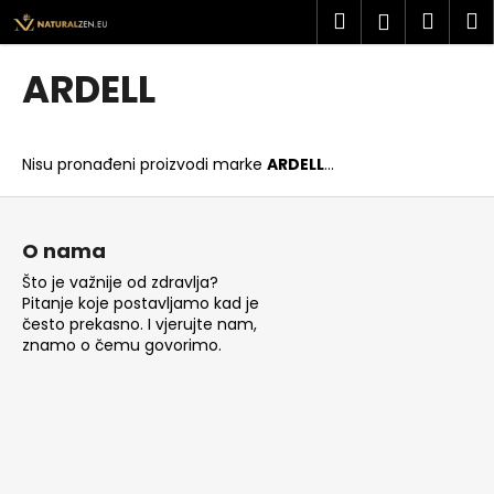
K
Preskoči
Pretraži
Košar
I
Prijava
na
o
sadržaj
Povratak
Povratak
š
ARDELL
a
Š
r
t
i
Nisu pronađeni proizvodi marke
ARDELL
...
o
c
t
P
a
r
o
O nama
a
d
Što je važnije od zdravlja?
ž
n
Pitanje koje postavljamo kad je
i
o
često prekasno. I vjerujte nam,
t
znamo o čemu govorimo.
ž
e
j
?
e