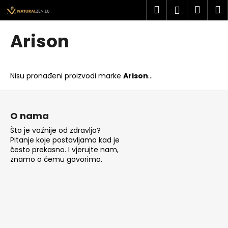
K
Preskoči
Pretraži
Košar
I
Prijava
na
o
sadržaj
Povratak
Povratak
š
Arison
a
Š
r
t
i
Nisu pronađeni proizvodi marke
Arison
...
o
c
t
P
a
r
o
O nama
a
d
Što je važnije od zdravlja?
ž
n
Pitanje koje postavljamo kad je
i
o
često prekasno. I vjerujte nam,
t
znamo o čemu govorimo.
ž
e
j
?
e