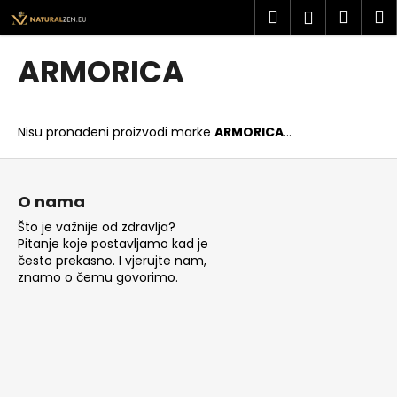
K
Preskoči
Pretraži
Košar
I
Prijava
na
o
sadržaj
Povratak
Povratak
š
ARMORICA
a
Š
r
t
i
Nisu pronađeni proizvodi marke
ARMORICA
...
o
c
t
P
a
r
o
O nama
a
d
Što je važnije od zdravlja?
ž
n
Pitanje koje postavljamo kad je
i
o
često prekasno. I vjerujte nam,
t
znamo o čemu govorimo.
ž
e
j
?
e