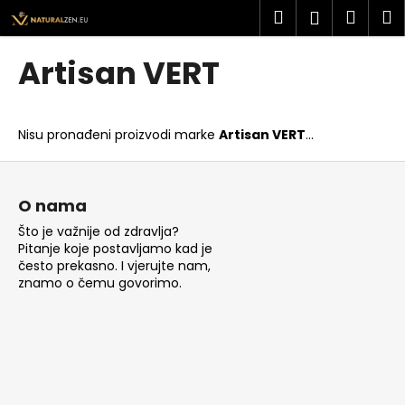
K
Preskoči
Pretraži
Košar
I
Prijava
na
o
sadržaj
Povratak
Povratak
š
Artisan VERT
a
Š
r
t
i
Nisu pronađeni proizvodi marke
Artisan VERT
...
o
c
t
P
a
r
o
O nama
a
d
Što je važnije od zdravlja?
ž
n
Pitanje koje postavljamo kad je
i
o
često prekasno. I vjerujte nam,
t
znamo o čemu govorimo.
ž
e
j
?
e