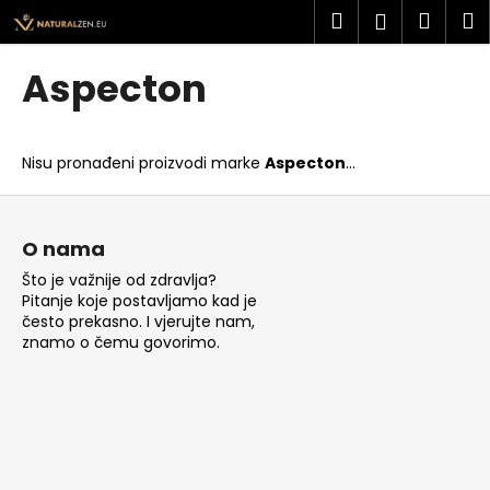
K
Preskoči
Pretraži
Košar
I
Prijava
na
o
sadržaj
Povratak
Povratak
š
Aspecton
a
Š
r
t
i
Nisu pronađeni proizvodi marke
Aspecton
...
o
c
t
P
a
r
o
O nama
a
d
Što je važnije od zdravlja?
ž
n
Pitanje koje postavljamo kad je
i
o
često prekasno. I vjerujte nam,
t
znamo o čemu govorimo.
ž
e
j
?
e