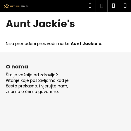
K
Preskoči
Pretraži
Košar
I
Prijava
na
o
sadržaj
Povratak
Povratak
š
Aunt Jackie's
a
Š
r
t
i
Nisu pronađeni proizvodi marke
Aunt Jackie's
...
o
c
t
P
a
r
o
O nama
a
d
Što je važnije od zdravlja?
ž
n
Pitanje koje postavljamo kad je
i
o
često prekasno. I vjerujte nam,
t
znamo o čemu govorimo.
ž
e
j
?
e