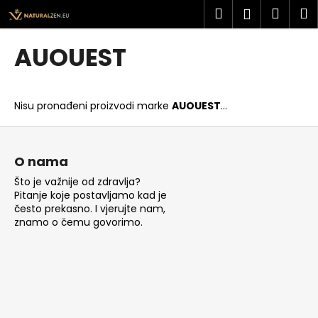
K
Preskoči
Pretraži
Košar
I
Prijava
na
o
sadržaj
Povratak
Povratak
š
AUOUEST
a
Š
r
t
i
Nisu pronađeni proizvodi marke
AUOUEST
...
o
c
t
P
a
r
o
O nama
a
d
Što je važnije od zdravlja?
ž
n
Pitanje koje postavljamo kad je
i
o
često prekasno. I vjerujte nam,
t
znamo o čemu govorimo.
ž
e
j
?
e