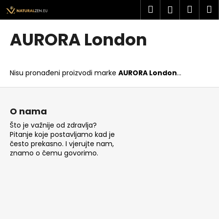
K
Preskoči
Pretraži
Košar
I
Prijava
na
o
sadržaj
Povratak
Povratak
š
AURORA London
a
Š
r
t
i
Nisu pronađeni proizvodi marke
AURORA London
...
o
c
t
P
a
r
o
O nama
a
d
Što je važnije od zdravlja?
ž
n
Pitanje koje postavljamo kad je
i
o
često prekasno. I vjerujte nam,
t
znamo o čemu govorimo.
ž
e
j
?
e