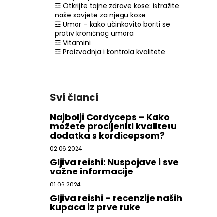
☲ Otkrijte tajne zdrave kose: istražite
naše savjete za njegu kose
☲ Umor – kako učinkovito boriti se
protiv kroničnog umora
☲ Vitamini
☲ Proizvodnja i kontrola kvalitete
Svi članci
Najbolji Cordyceps – Kako
možete procijeniti kvalitetu
dodatka s kordicepsom?
02.06.2024
Gljiva reishi: Nuspojave i sve
važne informacije
01.06.2024
Gljiva reishi – recenzije naših
kupaca iz prve ruke