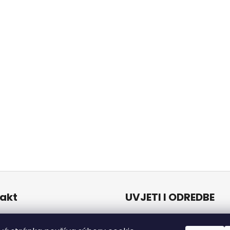
akt
UVJETI I ODREDBE
Uvjeti i odredbe
o
@
naturalzen.eu