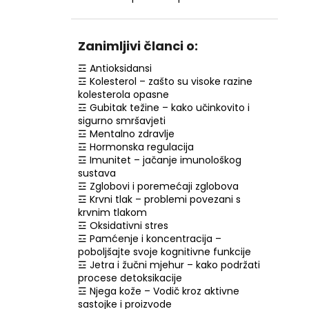
NZ DERMOCOSMETICS KREMA PROTIV
PIGMENTNIH MRLJA –
DERMOKOZMETIČKA KREMA ZA
IZJEDNAČAVANJE TONA KOŽE
Zanimljivi članci o:
€10,79
☲ Antioksidansi
☲ Kolesterol – zašto su visoke razine
kolesterola opasne
☲ Gubitak težine – kako učinkovito i
sigurno smršavjeti
☲ Mentalno zdravlje
☲ Hormonska regulacija
☲ Imunitet – jačanje imunološkog
sustava
☲ Zglobovi i poremećaji zglobova
☲ Krvni tlak – problemi povezani s
krvnim tlakom
☲ Oksidativni stres
☲ Pamćenje i koncentracija –
poboljšajte svoje kognitivne funkcije
☲ Jetra i žučni mjehur – kako podržati
procese detoksikacije
☲ Njega kože – Vodič kroz aktivne
sastojke i proizvode