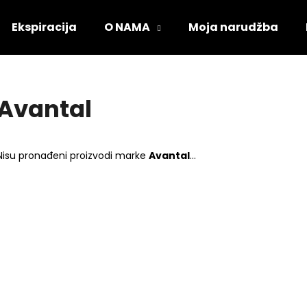
Ekspiracija
O NAMA
Moja narudžba
Što tražite?
Avantal
PRETRAŽI
Nisu pronađeni proizvodi marke
Avantal
...
Preporučujemo