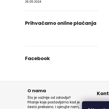
26.05.2024
Prihvaćamo online plaćanja
Facebook
P
o
O nama
Kont
d
Što je važnije od zdravlja?
n
Pitanje koje postavljamo kad je
inf
često prekasno. I vjerujte nam,