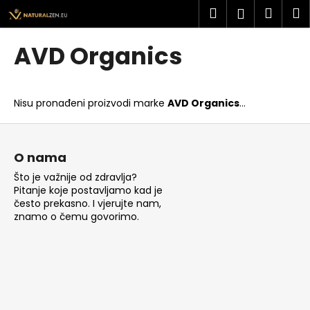
K
Preskoči
Pretraži
Košar
I
Prijava
na
o
sadržaj
Povratak
Povratak
š
AVD Organics
a
Š
r
t
i
Nisu pronađeni proizvodi marke
AVD Organics
...
o
c
t
P
a
r
o
O nama
a
d
Što je važnije od zdravlja?
ž
n
Pitanje koje postavljamo kad je
i
o
često prekasno. I vjerujte nam,
t
znamo o čemu govorimo.
ž
e
j
?
e