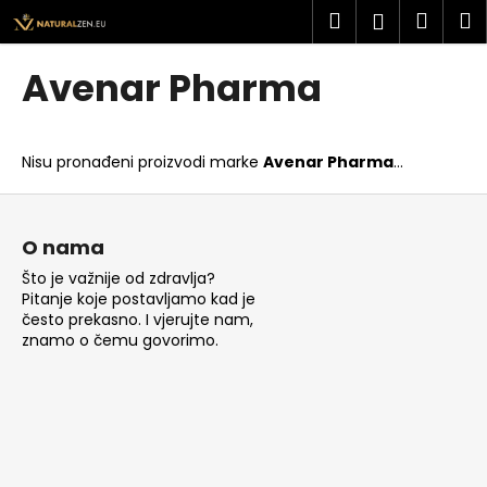
K
Preskoči
Pretraži
Košar
I
Prijava
na
o
sadržaj
Povratak
Povratak
š
Avenar Pharma
a
Š
r
t
i
Nisu pronađeni proizvodi marke
Avenar Pharma
...
o
c
t
P
a
r
o
O nama
a
d
Što je važnije od zdravlja?
ž
n
Pitanje koje postavljamo kad je
i
o
često prekasno. I vjerujte nam,
t
znamo o čemu govorimo.
ž
e
j
?
e