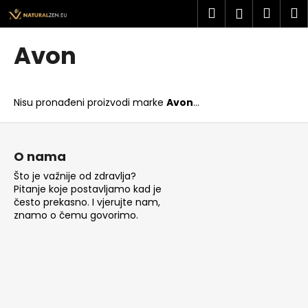
K
Preskoči
Pretraži
Košar
I
Prijava
na
o
sadržaj
Povratak
Povratak
š
Avon
a
Š
r
t
i
Nisu pronađeni proizvodi marke
Avon
...
o
c
t
P
a
r
o
O nama
a
d
Što je važnije od zdravlja?
ž
n
Pitanje koje postavljamo kad je
i
o
često prekasno. I vjerujte nam,
t
znamo o čemu govorimo.
ž
e
j
?
e