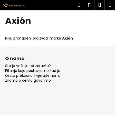
K
Preskoči
Pretraži
Košar
I
Prijava
na
o
sadržaj
Povratak
Povratak
š
Axión
a
Š
r
t
i
Nisu pronađeni proizvodi marke
Axión
...
o
c
t
P
a
r
o
O nama
a
d
Što je važnije od zdravlja?
ž
n
Pitanje koje postavljamo kad je
i
o
često prekasno. I vjerujte nam,
t
znamo o čemu govorimo.
ž
e
j
?
e