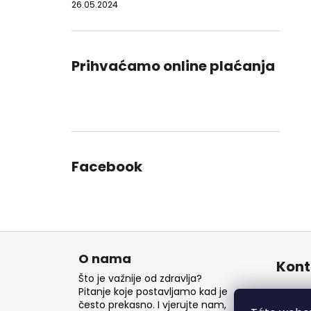
26.05.2024
Prihvaćamo online plaćanja
Facebook
P
o
O nama
Kont
d
Što je važnije od zdravlja?
n
Pitanje koje postavljamo kad je
inf
često prekasno. I vjerujte nam,