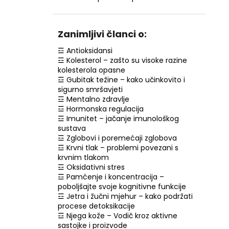
RETINOL SERUM S VITAMINIMA C, E, F, 30
ML
€7,99
Zanimljivi članci o:
☲ Antioksidansi
☲ Kolesterol – zašto su visoke razine
kolesterola opasne
☲ Gubitak težine – kako učinkovito i
sigurno smršavjeti
☲ Mentalno zdravlje
☲ Hormonska regulacija
☲ Imunitet – jačanje imunološkog
sustava
☲ Zglobovi i poremećaji zglobova
☲ Krvni tlak – problemi povezani s
krvnim tlakom
☲ Oksidativni stres
☲ Pamćenje i koncentracija –
poboljšajte svoje kognitivne funkcije
☲ Jetra i žučni mjehur – kako podržati
procese detoksikacije
☲ Njega kože – Vodič kroz aktivne
sastojke i proizvode