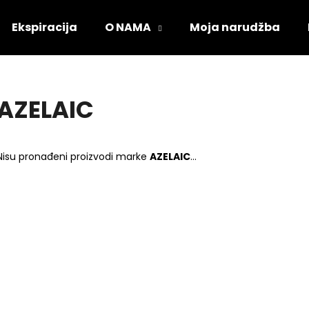
Ekspiracija
O NAMA
Moja narudžba
Što tražite?
AZELAIC
PRETRAŽI
Nisu pronađeni proizvodi marke
AZELAIC
...
Preporučujemo