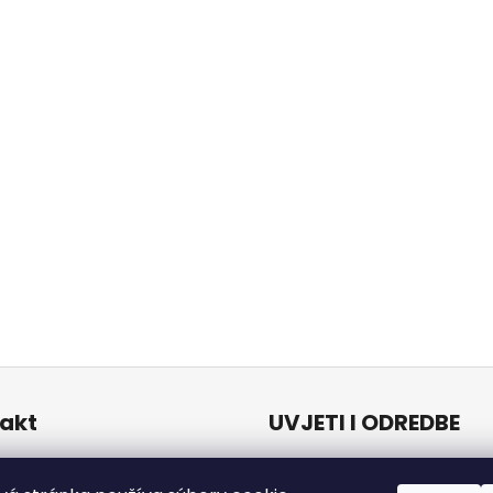
akt
UVJETI I ODREDBE
Uvjeti i odredbe
o
@
naturalzen.eu