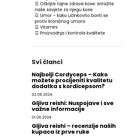
☲ Otkrijte tajne zdrave kose: istražite
naše savjete za njegu kose
☲ Umor – kako učinkovito boriti se
protiv kroničnog umora
☲ Vitamini
☲ Proizvodnja i kontrola kvalitete
Svi članci
Najbolji Cordyceps – Kako
možete procijeniti kvalitetu
dodatka s kordicepsom?
02.06.2024
Gljiva reishi: Nuspojave i sve
važne informacije
01.06.2024
Gljiva reishi – recenzije naših
kupaca iz prve ruke