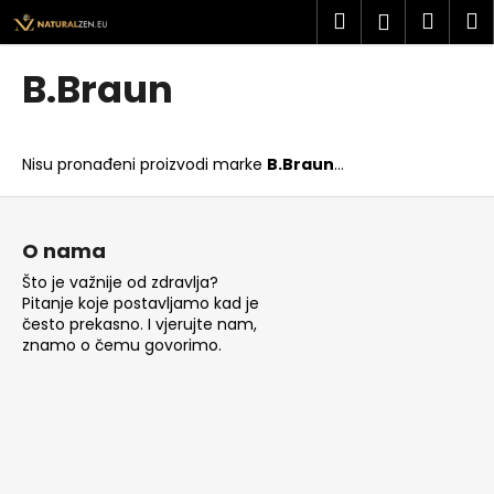
K
Preskoči
Pretraži
Košar
I
Prijava
na
o
sadržaj
Povratak
Povratak
š
B.Braun
a
Š
r
t
i
Nisu pronađeni proizvodi marke
B.Braun
...
o
c
t
P
a
r
o
O nama
a
d
Što je važnije od zdravlja?
ž
n
Pitanje koje postavljamo kad je
i
o
često prekasno. I vjerujte nam,
t
znamo o čemu govorimo.
ž
e
j
?
e