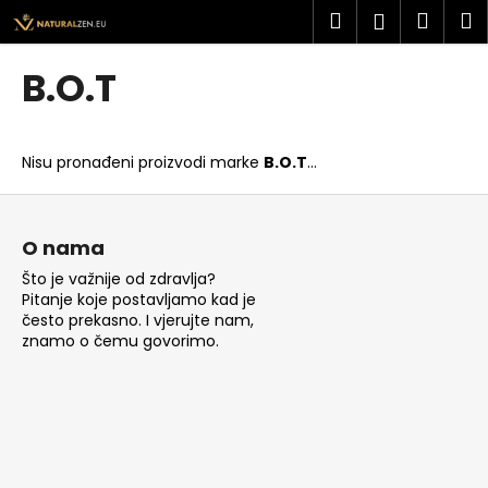
K
Preskoči
Pretraži
Košar
I
Prijava
na
o
sadržaj
Povratak
Povratak
š
B.O.T
a
Š
r
t
i
Nisu pronađeni proizvodi marke
B.O.T
...
o
c
t
P
a
r
o
O nama
a
d
Što je važnije od zdravlja?
ž
n
Pitanje koje postavljamo kad je
i
o
često prekasno. I vjerujte nam,
t
znamo o čemu govorimo.
ž
e
j
?
e