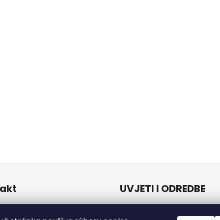
akt
UVJETI I ODREDBE
Uvjeti i odredbe
o
@
naturalzen.eu