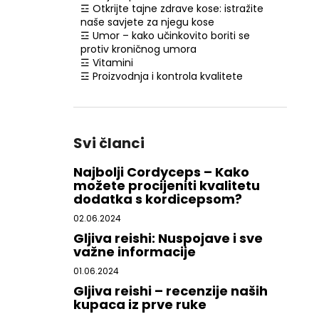
☲ Otkrijte tajne zdrave kose: istražite
naše savjete za njegu kose
☲ Umor – kako učinkovito boriti se
protiv kroničnog umora
☲ Vitamini
☲ Proizvodnja i kontrola kvalitete
Svi članci
Najbolji Cordyceps – Kako
možete procijeniti kvalitetu
dodatka s kordicepsom?
02.06.2024
Gljiva reishi: Nuspojave i sve
važne informacije
01.06.2024
Gljiva reishi – recenzije naših
kupaca iz prve ruke