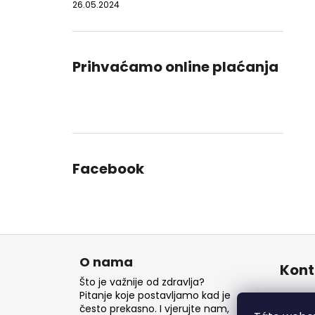
26.05.2024
Prihvaćamo online plaćanja
Facebook
P
o
O nama
Kont
d
Što je važnije od zdravlja?
n
Pitanje koje postavljamo kad je
inf
često prekasno. I vjerujte nam,