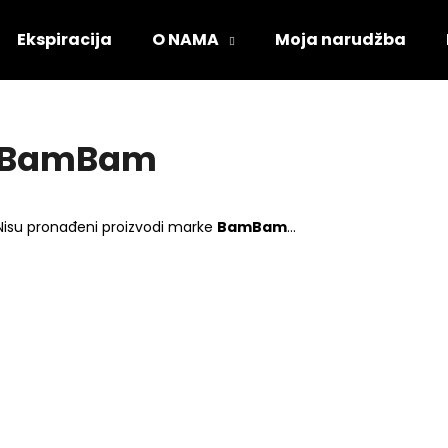
Ekspiracija
O NAMA
Moja narudžba
Što tražite?
BamBam
PRETRAŽI
Nisu pronađeni proizvodi marke
BamBam
...
Preporučujemo