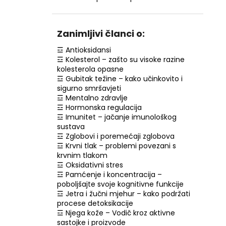
RETINOL SERUM S VITAMINIMA C, E, F, 30
ML
€7,99
Zanimljivi članci o:
☲ Antioksidansi
☲ Kolesterol – zašto su visoke razine
kolesterola opasne
☲ Gubitak težine – kako učinkovito i
sigurno smršavjeti
☲ Mentalno zdravlje
☲ Hormonska regulacija
☲ Imunitet – jačanje imunološkog
sustava
☲ Zglobovi i poremećaji zglobova
☲ Krvni tlak – problemi povezani s
krvnim tlakom
☲ Oksidativni stres
☲ Pamćenje i koncentracija –
poboljšajte svoje kognitivne funkcije
☲ Jetra i žučni mjehur – kako podržati
procese detoksikacije
☲ Njega kože – Vodič kroz aktivne
sastojke i proizvode