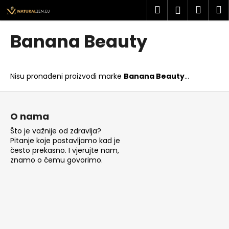
K
Preskoči
Pretraži
Košar
I
Prijava
na
o
sadržaj
Povratak
Povratak
š
Banana Beauty
a
Š
r
t
i
Nisu pronađeni proizvodi marke
Banana Beauty
...
o
c
t
P
a
r
o
O nama
a
d
Što je važnije od zdravlja?
ž
n
Pitanje koje postavljamo kad je
i
o
često prekasno. I vjerujte nam,
t
znamo o čemu govorimo.
ž
e
j
?
e