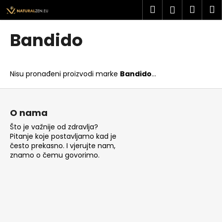
K
Preskoči
Pretraži
Košar
I
Prijava
na
o
sadržaj
Povratak
Povratak
š
Bandido
a
Š
r
t
i
Nisu pronađeni proizvodi marke
Bandido
...
o
c
t
P
a
r
o
O nama
a
d
Što je važnije od zdravlja?
ž
n
Pitanje koje postavljamo kad je
i
o
često prekasno. I vjerujte nam,
t
znamo o čemu govorimo.
ž
e
j
?
e