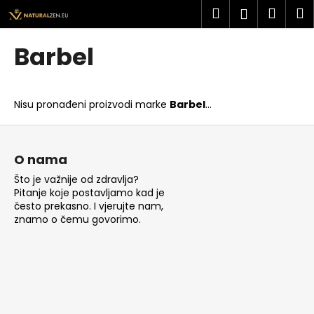
K
Preskoči
Pretraži
Košar
I
Prijava
na
o
sadržaj
Povratak
Povratak
š
Barbel
a
Š
r
t
i
Nisu pronađeni proizvodi marke
Barbel
...
o
c
t
P
a
r
o
O nama
a
d
Što je važnije od zdravlja?
ž
n
Pitanje koje postavljamo kad je
i
o
često prekasno. I vjerujte nam,
t
znamo o čemu govorimo.
ž
e
j
?
e