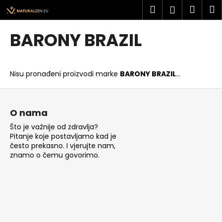
K
Preskoči
Pretraži
Košar
I
Prijava
na
o
sadržaj
Povratak
Povratak
š
BARONY BRAZIL
a
Š
r
t
i
Nisu pronađeni proizvodi marke
BARONY BRAZIL
...
o
c
t
P
a
r
o
O nama
a
d
Što je važnije od zdravlja?
ž
n
Pitanje koje postavljamo kad je
i
o
često prekasno. I vjerujte nam,
t
znamo o čemu govorimo.
ž
e
j
?
e